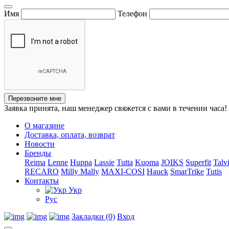
Имя
Телефон
Перезвоните мне
Заявка принята, наш менеджер свяжется с вами в течении часа!
О магазине
Доставка, оплата, возврат
Новости
Бренды
Reima
Lenne
Huppa
Lassie
Tutta
Kuoma
JOIKS
Superfit
Talv
RECARO
Milly Mally
MAXI-COSI
Hauck
SmarTrike
Tutis
Контакты
Укр
Рус
Закладки (0)
Вход