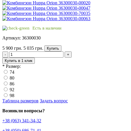
Есть в наличии
Артикул: 36300030
5 900 грн.
5 035 грн.
Купить
-
+
Купить в 1 клик
*
Размер:
74
80
86
92
98
Таблица размеров
Задать вопрос
Возникли вопросы?
+38 (063) 341-34-32
+38 (050) 686-71-41