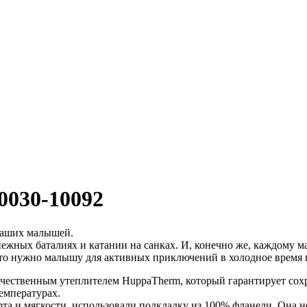
0030-10092
ваших малышей.
снежных баталиях и катании на санках. И, конечно же, каждому 
что нужно малышу для активных приключений в холодное время 
чественным утеплителем HuppaTherm, который гарантирует сохр
емпературах.
а и мягкости, использовали подкладку из 100% фланели. Она неж