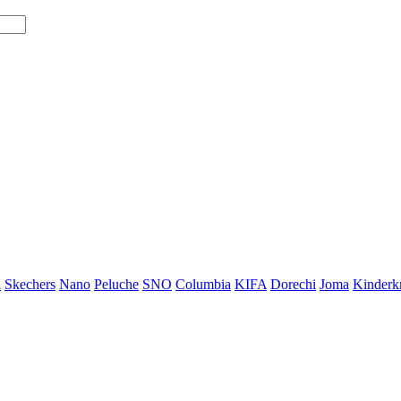
i
Skechers
Nano
Peluche
SNO
Columbia
KIFA
Dorechi
Joma
Kinderkr