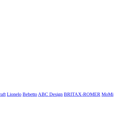
aft
Lionelo
Bebetto
ABC Design
BRITAX-ROMER
MoMi