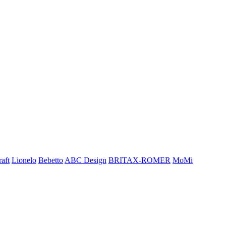
aft
Lionelo
Bebetto
ABC Design
BRITAX-ROMER
MoMi