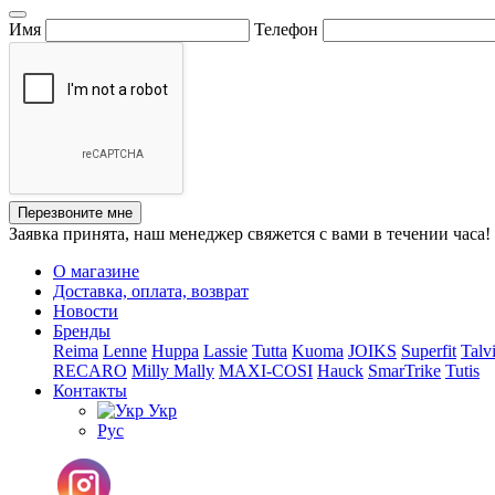
Имя
Телефон
Перезвоните мне
Заявка принята, наш менеджер свяжется с вами в течении часа!
О магазине
Доставка, оплата, возврат
Новости
Бренды
Reima
Lenne
Huppa
Lassie
Tutta
Kuoma
JOIKS
Superfit
Talv
RECARO
Milly Mally
MAXI-COSI
Hauck
SmarTrike
Tutis
Контакты
Укр
Рус