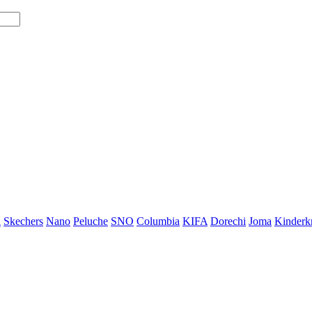
i
Skechers
Nano
Peluche
SNO
Columbia
KIFA
Dorechi
Joma
Kinderkr