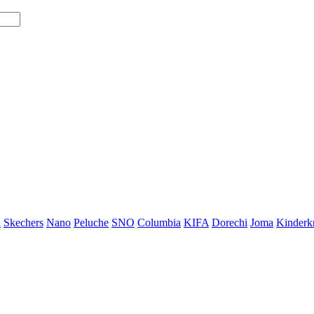
i
Skechers
Nano
Peluche
SNO
Columbia
KIFA
Dorechi
Joma
Kinderkr