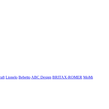
aft
Lionelo
Bebetto
ABC Design
BRITAX-ROMER
MoMi