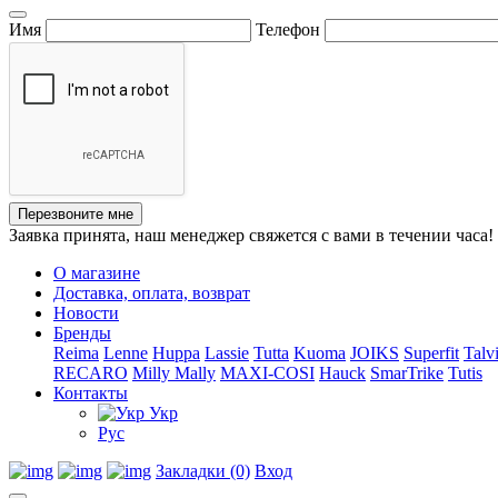
Имя
Телефон
Перезвоните мне
Заявка принята, наш менеджер свяжется с вами в течении часа!
О магазине
Доставка, оплата, возврат
Новости
Бренды
Reima
Lenne
Huppa
Lassie
Tutta
Kuoma
JOIKS
Superfit
Talv
RECARO
Milly Mally
MAXI-COSI
Hauck
SmarTrike
Tutis
Контакты
Укр
Рус
Закладки (0)
Вход