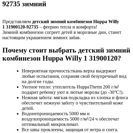
92735 зимний
Представляем
детский зимний комбинезон Huppa Willy
1 31900120-92735
– феерию тепла и комфорта!
Зимний комбинезон согреет детей в морозные дни, станет
настоящим украшением зимних забав.
Почему стоит выбрать детский зимний
комбинезон Huppa Willy 1 31900120?
Невероятная прочность:ткань верха выдержит
любые испытания, сохраняя свой безупречный вид
на долгие годы.
Уютное тепло: утеплитель HuppaTherm 200 г/м²
подарит ребенку уют в лютые морозы (до -30°C!).
Нежная забота: мягкая подкладка из хлопка и флиса
обеспечит нежную заботу о чувствительной коже
детей.
Водонепроницаемость 5000 мм и
воздухопроницаемость 5000 г/м²/24 ч обеспечат
оптимальный микроклимат.
Все швы проклеены, защищая от ветра и снега.