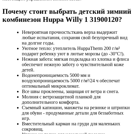
Почему стоит выбрать детский зимний
комбинезон Huppa Willy 1 31900120?
Невероятная прочность:ткань верха выдержит
любые испытания, сохраняя свой безупречный вид
на долгие годы.
Уютное тепло: утеплитель HuppaTherm 200 г/м²
подарит ребенку уют в лютые морозы (до -30°C!).
Нежная забота: мягкая подкладка из хлопка и флиса
обеспечит нежную заботу о чувствительной коже
детей.
Водонепроницаемость 5000 мм и
воздухопроницаемость 5000 г/м²/24 ч обеспечат
оптимальный микроклимат.
Все швы проклеены, защищая от ветра и снега.
Молния с ветрозащитной планкой для
дополнительного комфорта.
Съемный капюшон, манжеты на резинке и штрипки
для обуви - продуманные детали для беззаботных
игр.
Вместительный карман на груди для маленьких
сокровищ.