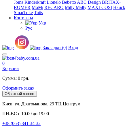
Joma
Kinderkraft
Lionelo
Bebetto
ABC Design
BRITAX-
ROMER
MoMi
RECARO
Milly Mally
MAXI-COSI
Hauck
SmarTrike
Tutis
Контакты
Укр
Рус
Закладки (0)
Вход
0
Корзина
Сумма: 0 грн.
Оформить заказ
Обратный звонок
Киев, ул. Драгоманова, 29 ТЦ Центрум
ПН-ВС с 10.00 до 19.00
+38 (063) 341-34-32