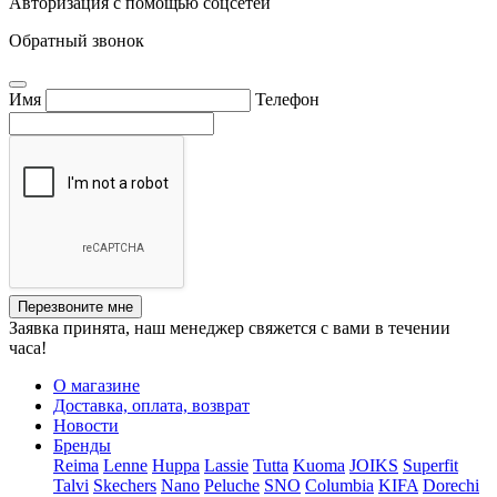
Авторизация с помощью соцсетей
Обратный звонок
Имя
Телефон
Перезвоните мне
Заявка принята, наш менеджер свяжется с вами в течении
часа!
О магазине
Доставка, оплата, возврат
Новости
Бренды
Reima
Lenne
Huppa
Lassie
Tutta
Kuoma
JOIKS
Superfit
Talvi
Skechers
Nano
Peluche
SNO
Columbia
KIFA
Dorechi