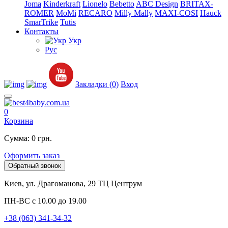
Joma
Kinderkraft
Lionelo
Bebetto
ABC Design
BRITAX-
ROMER
MoMi
RECARO
Milly Mally
MAXI-COSI
Hauck
SmarTrike
Tutis
Контакты
Укр
Рус
Закладки (0)
Вход
0
Корзина
Сумма: 0 грн.
Оформить заказ
Обратный звонок
Киев, ул. Драгоманова, 29 ТЦ Центрум
ПН-ВС с 10.00 до 19.00
+38 (063) 341-34-32