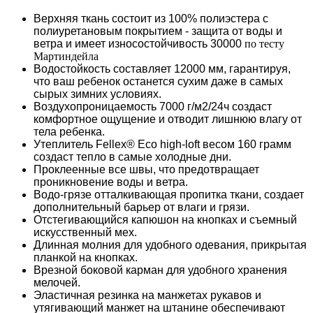
Верхняя ткань состоит из 100% полиэстера с
полиуретановым покрытием - защита от воды и
ветра и имеет износостойчивость 30000
по тесту
Мартиндейла
Водостойкость составляет 12000 мм, гарантируя,
что ваш ребенок останется сухим даже в самых
сырых зимних условиях.
Воздухопроницаемость 7000 г/м2/24ч создаст
комфортное ощущение и отводит лишнюю влагу от
тела ребенка.
Утеплитель Fellex® Eco high-loft весом 160 грамм
создаст тепло в самые холодные дни.
Проклеенные все швы, что предотвращает
проникновение воды и ветра.
Водо-грязе отталкивающая пропитка ткани, создает
дополнительный барьер от влаги и грязи.
Отстегивающийся капюшон на кнопках и съемный
искусственный мех.
Длинная молния для удобного одевания, прикрытая
планкой на кнопках.
Врезной боковой карман для удобного хранения
мелочей.
Эластичная резинка на манжетах рукавов и
утягивающий манжет на штанине обеспечивают