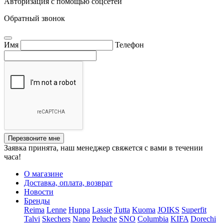
Авторизация с помощью соцсетей
Обратный звонок
Имя
Телефон
Перезвоните мне
Заявка принята, наш менеджер свяжется с вами в течении
часа!
О магазине
Доставка, оплата, возврат
Новости
Бренды
Reima
Lenne
Huppa
Lassie
Tutta
Kuoma
JOIKS
Superfit
Talvi
Skechers
Nano
Peluche
SNO
Columbia
KIFA
Dorechi