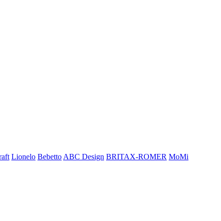
aft
Lionelo
Bebetto
ABC Design
BRITAX-ROMER
MoMi