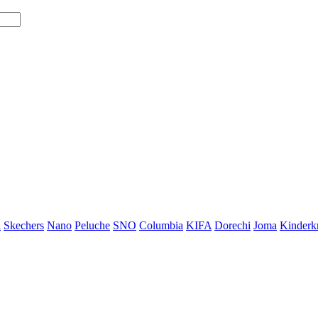
i
Skechers
Nano
Peluche
SNO
Columbia
KIFA
Dorechi
Joma
Kinderkr