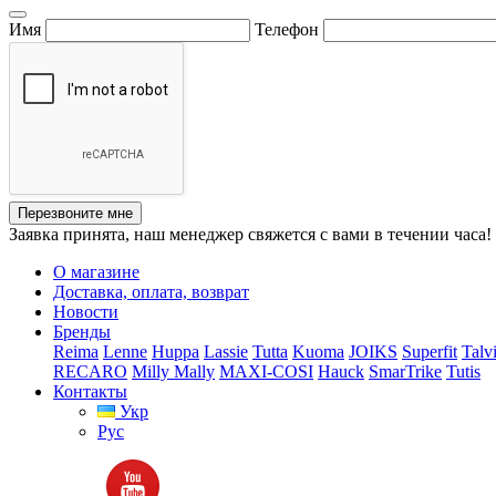
Имя
Телефон
Перезвоните мне
Заявка принята, наш менеджер свяжется с вами в течении часа!
О магазине
Доставка, оплата, возврат
Новости
Бренды
Reima
Lenne
Huppa
Lassie
Tutta
Kuoma
JOIKS
Superfit
Talv
RECARO
Milly Mally
MAXI-COSI
Hauck
SmarTrike
Tutis
Контакты
Укр
Рус