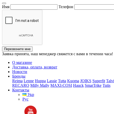
Имя
Телефон
Перезвоните мне
Заявка принята, наш менеджер свяжется с вами в течении часа!
О магазине
Доставка, оплата, возврат
Новости
Бренды
Reima
Lenne
Huppa
Lassie
Tutta
Kuoma
JOIKS
Superfit
Talv
RECARO
Milly Mally
MAXI-COSI
Hauck
SmarTrike
Tutis
Контакты
Укр
Рус