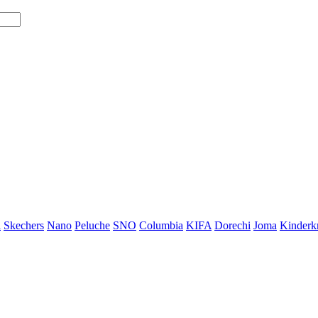
i
Skechers
Nano
Peluche
SNO
Columbia
KIFA
Dorechi
Joma
Kinderkr