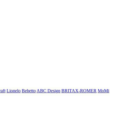
aft
Lionelo
Bebetto
ABC Design
BRITAX-ROMER
MoMi