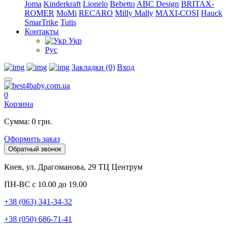
Joma
Kinderkraft
Lionelo
Bebetto
ABC Design
BRITAX-
ROMER
MoMi
RECARO
Milly Mally
MAXI-COSI
Hauck
SmarTrike
Tutis
Контакты
Укр
Рус
Закладки (0)
Вход
0
Корзина
Сумма: 0 грн.
Оформить заказ
Обратный звонок
Киев, ул. Драгоманова, 29 ТЦ Центрум
ПН-ВС с 10.00 до 19.00
+38 (063) 341-34-32
+38 (050) 686-71-41