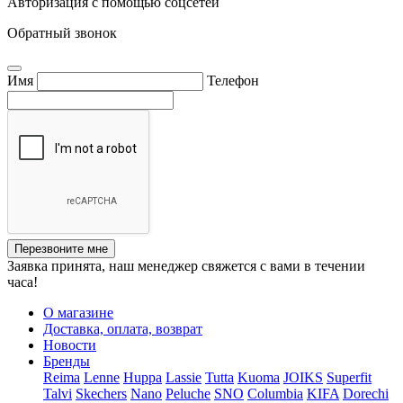
Авторизация с помощью соцсетей
Обратный звонок
Имя
Телефон
Перезвоните мне
Заявка принята, наш менеджер свяжется с вами в течении
часа!
О магазине
Доставка, оплата, возврат
Новости
Бренды
Reima
Lenne
Huppa
Lassie
Tutta
Kuoma
JOIKS
Superfit
Talvi
Skechers
Nano
Peluche
SNO
Columbia
KIFA
Dorechi