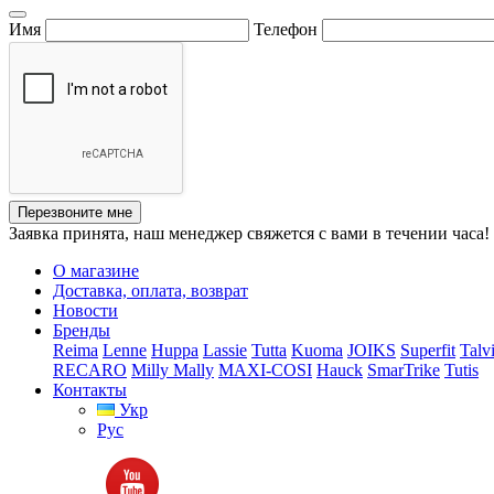
Имя
Телефон
Перезвоните мне
Заявка принята, наш менеджер свяжется с вами в течении часа!
О магазине
Доставка, оплата, возврат
Новости
Бренды
Reima
Lenne
Huppa
Lassie
Tutta
Kuoma
JOIKS
Superfit
Talv
RECARO
Milly Mally
MAXI-COSI
Hauck
SmarTrike
Tutis
Контакты
Укр
Рус