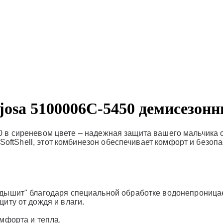
josa 5100006C-5450 демисезон
0
в сиреневом цвете – надежная защита вашего мальчика о
ftShell, этот комбинезон обеспечивает комфорт и безопа
дышит" благодаря специальной обработке водонепроница
иту от дождя и влаги.
мфорта и тепла.