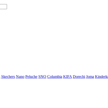
i
Skechers
Nano
Peluche
SNO
Columbia
KIFA
Dorechi
Joma
Kinderkr