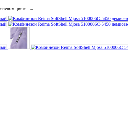
еневом цвете –...