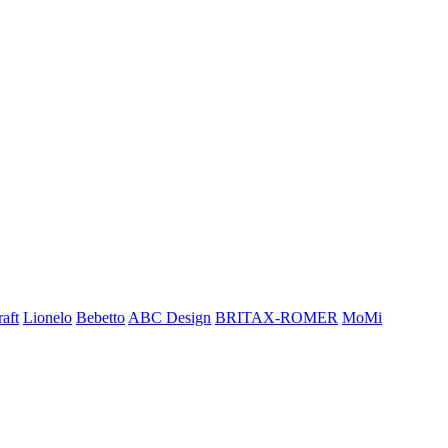
aft
Lionelo
Bebetto
ABC Design
BRITAX-ROMER
MoMi