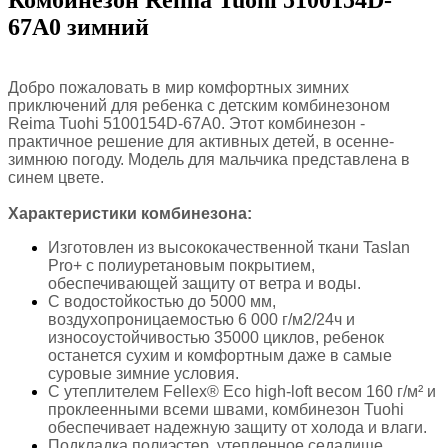
67A0 зимний
Добро пожаловать в мир комфортных зимних
приключений для ребенка с детским комбинезоном
Reima Tuohi 5100154D-67A0. Этот комбинезон -
практичное решение для активных детей, в осенне-
зимнюю погоду. Модель для мальчика представлена в
синем цвете.
Характеристики комбинезона:
Изготовлен из высококачественной ткани Taslan
Pro+ с полиуретановым покрытием,
обеспечивающей защиту от ветра и воды.
С водостойкостью до 5000 мм,
воздухопроницаемостью 6 000 г/м2/24ч и
износоустойчивостью 35000 циклов, ребенок
останется сухим и комфортным даже в самые
суровые зимние условия.
С утеплителем Fellex® Eco high-loft весом 160 г/м² и
проклеенными всеми швами, комбинезон Tuohi
обеспечивает надежную защиту от холода и влаги.
Подкладка полиэстер, утепленное седалище,