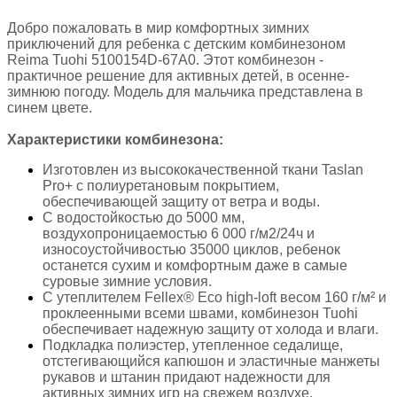
Добро пожаловать в мир комфортных зимних
приключений для ребенка с детским комбинезоном
Reima Tuohi 5100154D-67A0. Этот комбинезон -
практичное решение для активных детей, в осенне-
зимнюю погоду. Модель для мальчика представлена в
синем цвете.
Характеристики комбинезона:
Изготовлен из высококачественной ткани Taslan
Pro+ с полиуретановым покрытием,
обеспечивающей защиту от ветра и воды.
С водостойкостью до 5000 мм,
воздухопроницаемостью 6 000 г/м2/24ч и
износоустойчивостью 35000 циклов, ребенок
останется сухим и комфортным даже в самые
суровые зимние условия.
С утеплителем Fellex® Eco high-loft весом 160 г/м² и
проклеенными всеми швами, комбинезон Tuohi
обеспечивает надежную защиту от холода и влаги.
Подкладка полиэстер, утепленное седалище,
отстегивающийся капюшон и эластичные манжеты
рукавов и штанин придают надежности для
активных зимних игр на свежем воздухе.