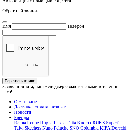
Авторизация с помощью соцсетей
Обратный звонок
Имя
Телефон
Перезвоните мне
Заявка принята, наш менеджер свяжется с вами в течении
часа!
О магазине
Доставка, оплата, возврат
Новости
Бренды
Reima
Lenne
Huppa
Lassie
Tutta
Kuoma
JOIKS
Superfit
Talvi
Skechers
Nano
Peluche
SNO
Columbia
KIFA
Dorechi