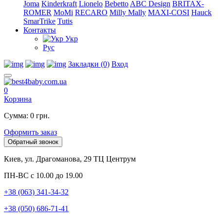
Joma
Kinderkraft
Lionelo
Bebetto
ABC Design
BRITAX-
ROMER
MoMi
RECARO
Milly Mally
MAXI-COSI
Hauck
SmarTrike
Tutis
Контакты
Укр
Рус
Закладки (0)
Вход
0
Корзина
Сумма: 0 грн.
Оформить заказ
Обратный звонок
Киев, ул. Драгоманова, 29 ТЦ Центрум
ПН-ВС с 10.00 до 19.00
+38 (063) 341-34-32
+38 (050) 686-71-41