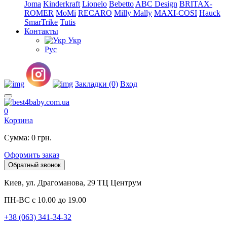
Joma
Kinderkraft
Lionelo
Bebetto
ABC Design
BRITAX-
ROMER
MoMi
RECARO
Milly Mally
MAXI-COSI
Hauck
SmarTrike
Tutis
Контакты
Укр
Рус
Закладки (0)
Вход
0
Корзина
Сумма: 0 грн.
Оформить заказ
Обратный звонок
Киев, ул. Драгоманова, 29 ТЦ Центрум
ПН-ВС с 10.00 до 19.00
+38 (063) 341-34-32