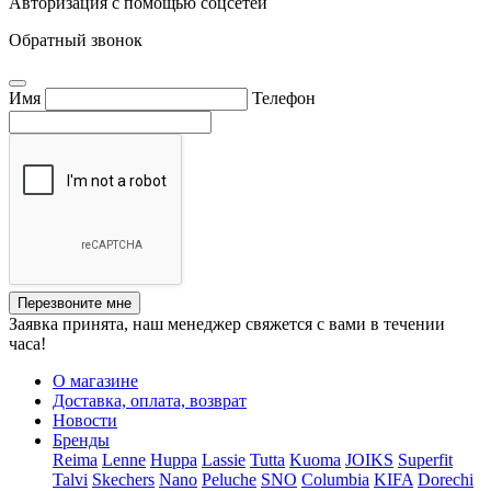
Авторизация с помощью соцсетей
Обратный звонок
Имя
Телефон
Перезвоните мне
Заявка принята, наш менеджер свяжется с вами в течении
часа!
О магазине
Доставка, оплата, возврат
Новости
Бренды
Reima
Lenne
Huppa
Lassie
Tutta
Kuoma
JOIKS
Superfit
Talvi
Skechers
Nano
Peluche
SNO
Columbia
KIFA
Dorechi