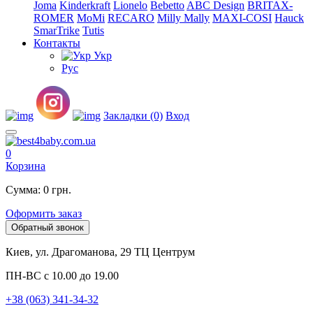
Joma
Kinderkraft
Lionelo
Bebetto
ABC Design
BRITAX-
ROMER
MoMi
RECARO
Milly Mally
MAXI-COSI
Hauck
SmarTrike
Tutis
Контакты
Укр
Рус
Закладки (0)
Вход
0
Корзина
Сумма: 0 грн.
Оформить заказ
Обратный звонок
Киев, ул. Драгоманова, 29 ТЦ Центрум
ПН-ВС с 10.00 до 19.00
+38 (063) 341-34-32