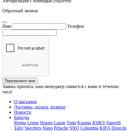
Авторизация с помощью соцсетей
Обратный звонок
Имя
Телефон
Перезвоните мне
Заявка принята, наш менеджер свяжется с вами в течении
часа!
О магазине
Доставка, оплата, возврат
Новости
Бренды
Reima
Lenne
Huppa
Lassie
Tutta
Kuoma
JOIKS
Superfit
Talvi
Skechers
Nano
Peluche
SNO
Columbia
KIFA
Dorechi