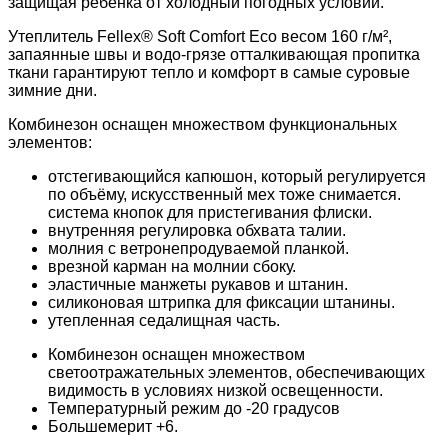
защищая ребенка от холодный погодных условий.
Утеплитель Fellex® Soft Comfort Eco весом 160 г/м²,
запаянные швы и водо-грязе отталкивающая пропитка
ткани гарантируют тепло и комфорт в самые суровые
зимние дни.
Комбинезон оснащен множеством функциональных
элементов:
отстегивающийся капюшон, который регулируется
по объёму, искусственный мех тоже снимается.
система кнопок для пристегивания флиски.
внутренняя регулировка обхвата талии.
молния с ветронепродуваемой планкой.
врезной карман на молнии сбоку.
эластичные манжеты рукавов и штанин.
силиконовая штрипка для фиксации штанины.
утепленная седалищная часть.
Комбинезон оснащен множеством
светоотражательных элементов, обеспечивающих
видимость в условиях низкой освещенности.
Температурный режим до -20 градусов
Большемерит +6.