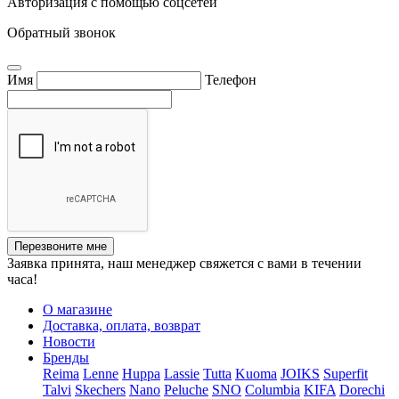
Авторизация с помощью соцсетей
Обратный звонок
Имя
Телефон
Перезвоните мне
Заявка принята, наш менеджер свяжется с вами в течении
часа!
О магазине
Доставка, оплата, возврат
Новости
Бренды
Reima
Lenne
Huppa
Lassie
Tutta
Kuoma
JOIKS
Superfit
Talvi
Skechers
Nano
Peluche
SNO
Columbia
KIFA
Dorechi