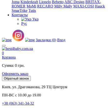
Joma
Kinderkraft
Lionelo
Bebetto
ABC Design
BRITAX-
ROMER
MoMi
RECARO
Milly Mally
MAXI-COSI
Hauck
SmarTrike
Tutis
Контакты
Укр
Рус
Закладки (0)
Вход
0
Корзина
Сумма: 0 грн.
Оформить заказ
Обратный звонок
Киев, ул. Драгоманова, 29 ТЦ Центрум
ПН-ВС с 10.00 до 19.00
+38 (063) 341-34-32