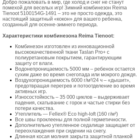
Добро пожаловать в мир, где холод и снег не станут
помехой для веселых игр! Зимний комбинезон Reima
Tienoot 5100154G-1491 – это не просто одежда, это
настоящий защитный «кокон» для вашего ребенка,
созданный для осенне-зимнего периода.
Характеристики комбинезона Reima Tienoot:
Комбинезон изготовлен из инновационной
высококачественной ткани Taslan Pro+ с
полиуретановым покрытием, гарантирующим
защиту от влаги.
Водонепроницаемость 5000 мм – ребенок остается
сухим даже во время снегопада или мокрого дождя.
Воздухопроницаемость 6000 г/м²/24 ч – «дышит»,
предотвращая перегрев и потоотделение во время
активных игр.
Износостойкость – 35 000 циклов – выдерживает
падения, скатывание с горок и частые стирки без
потери качества.
Утеплитель — Fellex® Eco high-loft (160 г/м²)
Все швы проклеены для полной герметичности.
Дополнительно утепленное седалище защищает от
переохлаждения при сидении на снегу.
Длинная косая молния закрыта защитной планкой