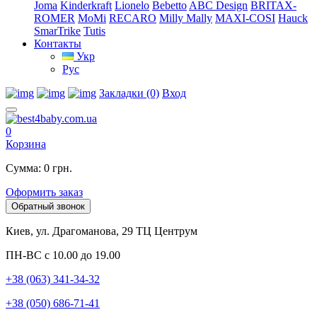
Joma
Kinderkraft
Lionelo
Bebetto
ABC Design
BRITAX-
ROMER
MoMi
RECARO
Milly Mally
MAXI-COSI
Hauck
SmarTrike
Tutis
Контакты
Укр
Рус
Закладки (0)
Вход
0
Корзина
Сумма: 0 грн.
Оформить заказ
Обратный звонок
Киев, ул. Драгоманова, 29 ТЦ Центрум
ПН-ВС с 10.00 до 19.00
+38 (063) 341-34-32
+38 (050) 686-71-41