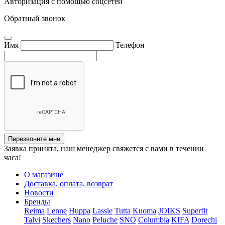
Авторизация с помощью соцсетей
Обратный звонок
Имя
Телефон
Перезвоните мне
Заявка принята, наш менеджер свяжется с вами в течении
часа!
О магазине
Доставка, оплата, возврат
Новости
Бренды
Reima
Lenne
Huppa
Lassie
Tutta
Kuoma
JOIKS
Superfit
Talvi
Skechers
Nano
Peluche
SNO
Columbia
KIFA
Dorechi