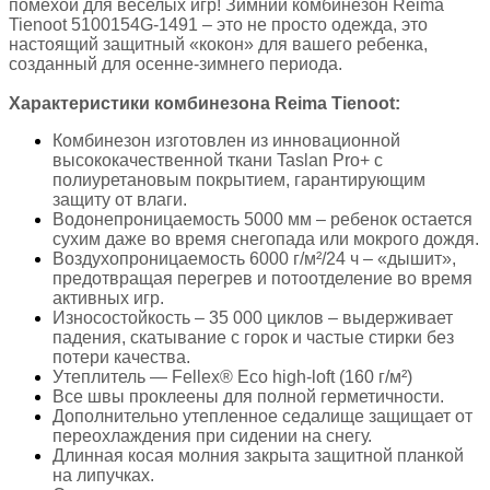
помехой для веселых игр! Зимний комбинезон Reima
Tienoot 5100154G-1491 – это не просто одежда, это
настоящий защитный «кокон» для вашего ребенка,
созданный для осенне-зимнего периода.
Характеристики комбинезона Reima Tienoot:
Комбинезон изготовлен из инновационной
высококачественной ткани Taslan Pro+ с
полиуретановым покрытием, гарантирующим
защиту от влаги.
Водонепроницаемость 5000 мм – ребенок остается
сухим даже во время снегопада или мокрого дождя.
Воздухопроницаемость 6000 г/м²/24 ч – «дышит»,
предотвращая перегрев и потоотделение во время
активных игр.
Износостойкость – 35 000 циклов – выдерживает
падения, скатывание с горок и частые стирки без
потери качества.
Утеплитель — Fellex® Eco high-loft (160 г/м²)
Все швы проклеены для полной герметичности.
Дополнительно утепленное седалище защищает от
переохлаждения при сидении на снегу.
Длинная косая молния закрыта защитной планкой
на липучках.