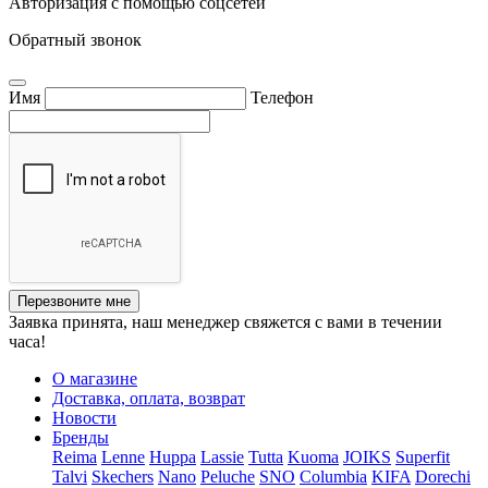
Авторизация с помощью соцсетей
Обратный звонок
Имя
Телефон
Перезвоните мне
Заявка принята, наш менеджер свяжется с вами в течении
часа!
О магазине
Доставка, оплата, возврат
Новости
Бренды
Reima
Lenne
Huppa
Lassie
Tutta
Kuoma
JOIKS
Superfit
Talvi
Skechers
Nano
Peluche
SNO
Columbia
KIFA
Dorechi