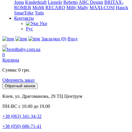
Joma
Kinderkraft
Lionelo
Bebetto
ABC Design
BRITAX-
ROMER
MoMi
RECARO
Milly Mally
MAXI-COSI
Hauck
SmarTrike
Tutis
Контакты
Укр
Рус
Закладки (0)
Вход
0
Корзина
Сумма: 0 грн.
Оформить заказ
Обратный звонок
Киев, ул. Драгоманова, 29 ТЦ Центрум
ПН-ВС с 10.00 до 19.00
+38 (063) 341-34-32
+38 (050) 686-71-41