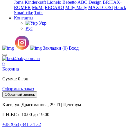
Joma
Kinderkraft
Lionelo
Bebetto
ABC Design
BRITAX-
ROMER
MoMi
RECARO
Milly Mally
MAXI-COSI
Hauck
SmarTrike
Tutis
Контакты
Укр
Рус
Закладки (0)
Вход
0
Корзина
Сумма: 0 грн.
Оформить заказ
Обратный звонок
Киев, ул. Драгоманова, 29 ТЦ Центрум
ПН-ВС с 10.00 до 19.00
+38 (063) 341-34-32