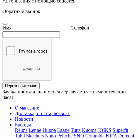
Авторизация с помощью соцсетей
Обратный звонок
Имя
Телефон
Перезвоните мне
Заявка принята, наш менеджер свяжется с вами в течении
часа!
О магазине
Доставка, оплата, возврат
Новости
Бренды
Reima
Lenne
Huppa
Lassie
Tutta
Kuoma
JOIKS
Superfit
Talvi
Skechers
Nano
Peluche
SNO
Columbia
KIFA
Dorechi