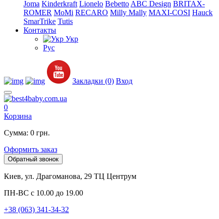
Joma
Kinderkraft
Lionelo
Bebetto
ABC Design
BRITAX-
ROMER
MoMi
RECARO
Milly Mally
MAXI-COSI
Hauck
SmarTrike
Tutis
Контакты
Укр
Рус
Закладки (0)
Вход
0
Корзина
Сумма: 0 грн.
Оформить заказ
Обратный звонок
Киев, ул. Драгоманова, 29 ТЦ Центрум
ПН-ВС с 10.00 до 19.00
+38 (063) 341-34-32