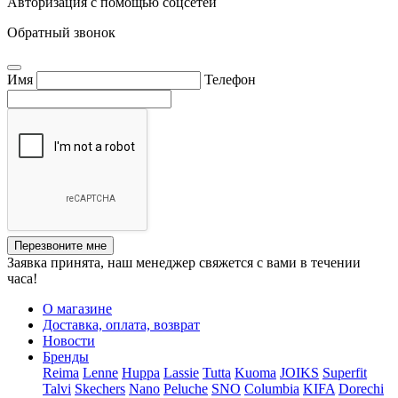
Авторизация с помощью соцсетей
Обратный звонок
Имя
Телефон
Перезвоните мне
Заявка принята, наш менеджер свяжется с вами в течении
часа!
О магазине
Доставка, оплата, возврат
Новости
Бренды
Reima
Lenne
Huppa
Lassie
Tutta
Kuoma
JOIKS
Superfit
Talvi
Skechers
Nano
Peluche
SNO
Columbia
KIFA
Dorechi