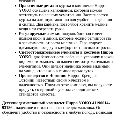
условиях.
Практичные детали:
куртка в комплекте Huppa
YOKO оснащена капюшоном, который можно
отстегнуть по вашему усмотрению. Застегивается
куртка на длинную молнию для удобства надевания
и снятия. Два кармана позволяют хранить мелкие
вещи или согревать руки.
Регулируемые лямки:
полукомбинезон имеет
прямой крой и лямки, которые можно регулировать
в зависимости от роста мальчика. Гарантирует
идеальную посадку и комфорт независимо от роста.
Светоотражательные элементы в костюме Huppa
YOKO:
для безопасности ребенка в условиях плохой
видимости комплект оснащен светоотражательными
элементами. Они делают мальчика более видимым
на улице, что важно в темное время суток.
Производство в Эстонии:
Huppa - бренд из
Эстонии, известный своим качеством и
надежностью. Покупая этот комплект, вы получаете
продукт, созданный с учетом скандинавских
стандартов качества.
Детский демисезонный комплект Huppa YOKO 41190014-
93186
- надежное и стильное решение для мальчика. Он
обеспечит удобство и безопасность в любую погоду, позволяя