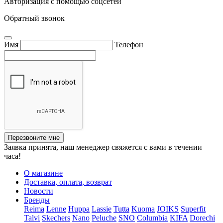
Авторизация с помощью соцсетей
Обратный звонок
Имя
Телефон
Перезвоните мне
Заявка принята, наш менеджер свяжется с вами в течении
часа!
О магазине
Доставка, оплата, возврат
Новости
Бренды
Reima
Lenne
Huppa
Lassie
Tutta
Kuoma
JOIKS
Superfit
Talvi
Skechers
Nano
Peluche
SNO
Columbia
KIFA
Dorechi