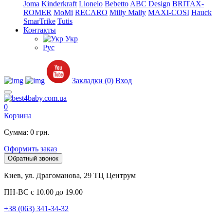
Joma
Kinderkraft
Lionelo
Bebetto
ABC Design
BRITAX-
ROMER
MoMi
RECARO
Milly Mally
MAXI-COSI
Hauck
SmarTrike
Tutis
Контакты
Укр
Рус
Закладки (0)
Вход
0
Корзина
Сумма: 0 грн.
Оформить заказ
Обратный звонок
Киев, ул. Драгоманова, 29 ТЦ Центрум
ПН-ВС с 10.00 до 19.00
+38 (063) 341-34-32