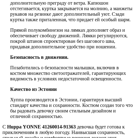
дополнительную преграду от ветра. Капюшон
отстегивается, куртка закрывается на молнию, а манжеты
рукавов на резинке дают дополнительный уют. Сзади
куртка также приталенная, что придает ей особый шарм.
Прямой полукомбинезон на лямках дополняет образ и
обеспечивает свободу движений. Лямки регулируются,
покрой штанов спроектирован без шагового шва,
придавая дополнительное удобство при ношении.
Безопасность в движении.
Позаботились о безопасности малышки, включив в
костюм множество светоотражателей, гарантирующих
видимость в условиях недостаточной освещенности.
Качество из Эстонии
Хуппа производится в Эстонии, гарантируя высший
стандарт качества и сохранности. Костюм создан того что
бы радовать девочку своим стильным дизайном и
отличной сохранностью.
С
Huppa YONNE 41260014-91363
девочка будет готова к
приключениям в любую погоду. Наивысшая сохранность,
стильный дизайн и комфортные решения делают этот