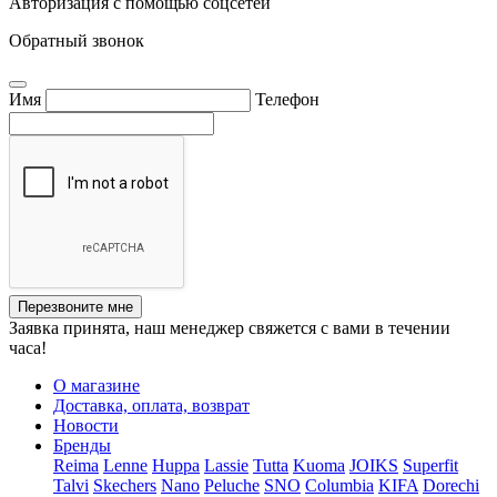
Авторизация с помощью соцсетей
Обратный звонок
Имя
Телефон
Перезвоните мне
Заявка принята, наш менеджер свяжется с вами в течении
часа!
О магазине
Доставка, оплата, возврат
Новости
Бренды
Reima
Lenne
Huppa
Lassie
Tutta
Kuoma
JOIKS
Superfit
Talvi
Skechers
Nano
Peluche
SNO
Columbia
KIFA
Dorechi