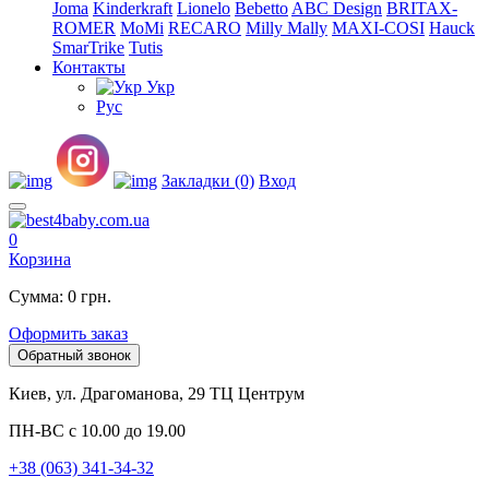
Joma
Kinderkraft
Lionelo
Bebetto
ABC Design
BRITAX-
ROMER
MoMi
RECARO
Milly Mally
MAXI-COSI
Hauck
SmarTrike
Tutis
Контакты
Укр
Рус
Закладки (0)
Вход
0
Корзина
Сумма: 0 грн.
Оформить заказ
Обратный звонок
Киев, ул. Драгоманова, 29 ТЦ Центрум
ПН-ВС с 10.00 до 19.00
+38 (063) 341-34-32