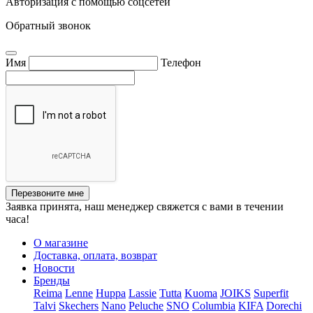
Авторизация с помощью соцсетей
Обратный звонок
Имя
Телефон
Перезвоните мне
Заявка принята, наш менеджер свяжется с вами в течении
часа!
О магазине
Доставка, оплата, возврат
Новости
Бренды
Reima
Lenne
Huppa
Lassie
Tutta
Kuoma
JOIKS
Superfit
Talvi
Skechers
Nano
Peluche
SNO
Columbia
KIFA
Dorechi