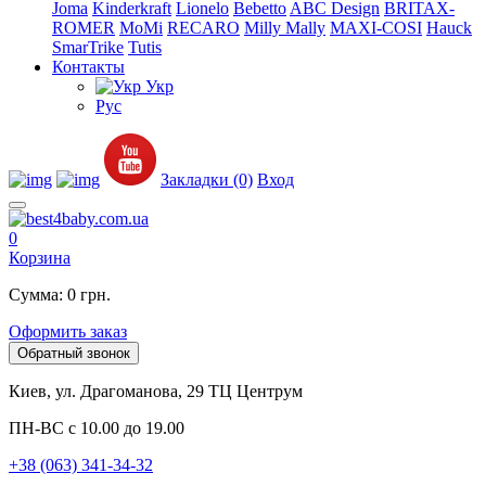
Joma
Kinderkraft
Lionelo
Bebetto
ABC Design
BRITAX-
ROMER
MoMi
RECARO
Milly Mally
MAXI-COSI
Hauck
SmarTrike
Tutis
Контакты
Укр
Рус
Закладки (0)
Вход
0
Корзина
Сумма: 0 грн.
Оформить заказ
Обратный звонок
Киев, ул. Драгоманова, 29 ТЦ Центрум
ПН-ВС с 10.00 до 19.00
+38 (063) 341-34-32