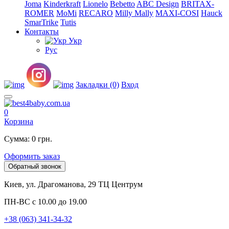
Joma
Kinderkraft
Lionelo
Bebetto
ABC Design
BRITAX-
ROMER
MoMi
RECARO
Milly Mally
MAXI-COSI
Hauck
SmarTrike
Tutis
Контакты
Укр
Рус
Закладки (0)
Вход
0
Корзина
Сумма: 0 грн.
Оформить заказ
Обратный звонок
Киев, ул. Драгоманова, 29 ТЦ Центрум
ПН-ВС с 10.00 до 19.00
+38 (063) 341-34-32