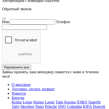
Авторизация с помощью соцсетей
Обратный звонок
Имя
Телефон
Перезвоните мне
Заявка принята, наш менеджер свяжется с вами в течении
часа!
О магазине
Доставка, оплата, возврат
Новости
Бренды
Reima
Lenne
Huppa
Lassie
Tutta
Kuoma
JOIKS
Superfit
Talvi
Skechers
Nano
Peluche
SNO
Columbia
KIFA
Dorechi