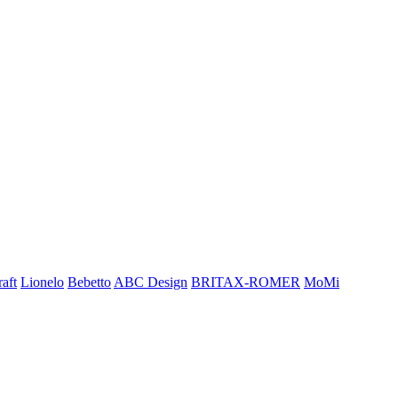
aft
Lionelo
Bebetto
ABC Design
BRITAX-ROMER
MoMi