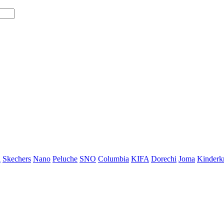
i
Skechers
Nano
Peluche
SNO
Columbia
KIFA
Dorechi
Joma
Kinderkr