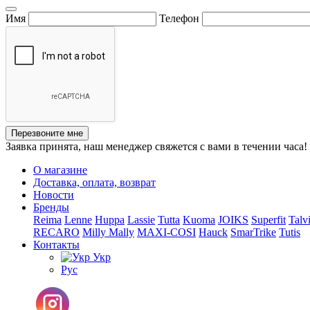
Имя
Телефон
Перезвоните мне
Заявка принята, наш менеджер свяжется с вами в течении часа!
О магазине
Доставка, оплата, возврат
Новости
Бренды
Reima
Lenne
Huppa
Lassie
Tutta
Kuoma
JOIKS
Superfit
Talv
RECARO
Milly Mally
MAXI-COSI
Hauck
SmarTrike
Tutis
Контакты
Укр
Рус