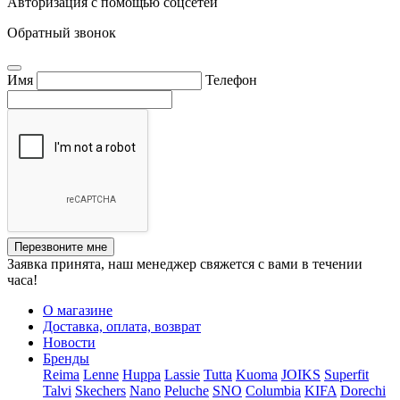
Авторизация с помощью соцсетей
Обратный звонок
Имя
Телефон
Перезвоните мне
Заявка принята, наш менеджер свяжется с вами в течении
часа!
О магазине
Доставка, оплата, возврат
Новости
Бренды
Reima
Lenne
Huppa
Lassie
Tutta
Kuoma
JOIKS
Superfit
Talvi
Skechers
Nano
Peluche
SNO
Columbia
KIFA
Dorechi