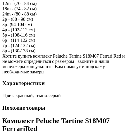
12m - (76 - 84 см)
18m - (74 - 82 см)
24m - (80 - 88 см)
2р - (88 - 98 см)
3р- (94-104 см)
4р - (102-112 см)
5р - (108-116 см)
6р - (114-122 см)
7р - (124-132 см)
8р - (130-138 см)
Хотите купить комплект Peluche Tartine S18M07 Ferrari Red и
не можете определиться с размером - звоните и наши
менеджеры консультанты Вам помогут и подскажут
необходимые замеры.
Характеристики
Цвет:
красный, темно-серый
Похожие товары
Комплект Peluche Tartine S18M07
FerrariRed