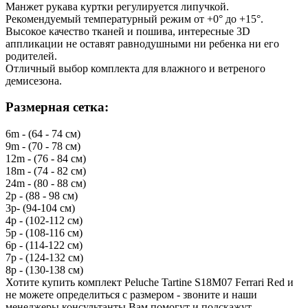
Манжет рукава куртки регулируется липучкой.
Рекомендуемый температурный режим от +0° до +15°.
Высокое качество тканей и пошива, интересные 3D
аппликации не оставят равнодушными ни ребенка ни его
родителей.
Отличный выбор комплекта для влажного и ветреного
демисезона.
Размерная сетка:
6m - (64 - 74 см)
9m - (70 - 78 см)
12m - (76 - 84 см)
18m - (74 - 82 см)
24m - (80 - 88 см)
2р - (88 - 98 см)
3р- (94-104 см)
4р - (102-112 см)
5р - (108-116 см)
6р - (114-122 см)
7р - (124-132 см)
8р - (130-138 см)
Хотите купить комплект Peluche Tartine S18M07 Ferrari Red и
не можете определиться с размером - звоните и наши
менеджеры консультанты Вам помогут и подскажут