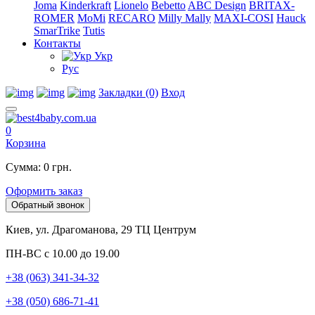
Joma
Kinderkraft
Lionelo
Bebetto
ABC Design
BRITAX-
ROMER
MoMi
RECARO
Milly Mally
MAXI-COSI
Hauck
SmarTrike
Tutis
Контакты
Укр
Рус
Закладки (0)
Вход
0
Корзина
Сумма: 0 грн.
Оформить заказ
Обратный звонок
Киев, ул. Драгоманова, 29 ТЦ Центрум
ПН-ВС с 10.00 до 19.00
+38 (063) 341-34-32
+38 (050) 686-71-41