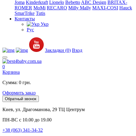
Joma
Kinderkraft
Lionelo
Bebetto
ABC Design
BRITAX-
ROMER
MoMi
RECARO
Milly Mally
MAXI-COSI
Hauck
SmarTrike
Tutis
Контакты
Укр
Рус
Закладки (0)
Вход
0
Корзина
Сумма: 0 грн.
Оформить заказ
Обратный звонок
Киев, ул. Драгоманова, 29 ТЦ Центрум
ПН-ВС с 10.00 до 19.00
+38 (063) 341-34-32