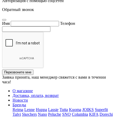
Авторизация с помощью соцсетей
Обратный звонок
Имя
Телефон
Перезвоните мне
Заявка принята, наш менеджер свяжется с вами в течении
часа!
О магазине
Доставка, оплата, возврат
Новости
Бренды
Reima
Lenne
Huppa
Lassie
Tutta
Kuoma
JOIKS
Superfit
Talvi
Skechers
Nano
Peluche
SNO
Columbia
KIFA
Dorechi