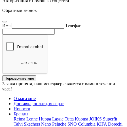
Авторизация с помощью соцсетей
Обратный звонок
Имя
Телефон
Перезвоните мне
Заявка принята, наш менеджер свяжется с вами в течении
часа!
О магазине
Доставка, оплата, возврат
Новости
Бренды
Reima
Lenne
Huppa
Lassie
Tutta
Kuoma
JOIKS
Superfit
Talvi
Skechers
Nano
Peluche
SNO
Columbia
KIFA
Dorechi