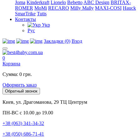
Joma
Kinderkraft
Lionelo
Bebetto
ABC Design
BRITAX-
ROMER
MoMi
RECARO
Milly Mally
MAXI-COSI
Hauck
SmarTrike
Tutis
Контакты
Укр
Рус
Закладки (0)
Вход
0
Корзина
Сумма: 0 грн.
Оформить заказ
Обратный звонок
Киев, ул. Драгоманова, 29 ТЦ Центрум
ПН-ВС с 10.00 до 19.00
+38 (063) 341-34-32
+38 (050) 686-71-41