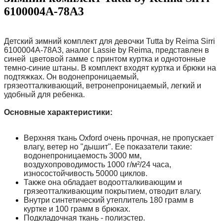
6100004A-78A3
Детский зимний комплект для девочки Tutta by Reima Sirri
6100004A-78A3, аналог Lassie by Reima, представлен в
синей цветовой гамме с принтом куртка и однотонные
темно-синие штаны. В комплект входят куртка и брюки на
подтяжках. Он водонепроницаемый,
грязеотталкивающий, ветронепроницаемый, легкий и
удобный для ребенка.
Основные характеристики:
Верхняя ткань Oxford очень прочная, не пропускает
влагу, ветер но "дышит". Ее показатели такие:
водонепроницаемость 3000 мм,
воздухопроводимость 1000 г/м²/24 часа,
износостойчивость 50000 циклов.
Также она обладает водоотталкивающим и
грязеотталкивающим покрытием, отводит влагу.
Внутри синтетический утеплитель 180 грамм в
куртке и 100 грамм в брюках.
Подкладочная ткань - полиэстер.