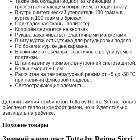
Также она обладает водоотталкивающим и
грязеотталкивающим покрытием, отводит влагу.
Внутри синтетический утеплитель 180 грамм в
куртке и 100 грамм в брюках.
Подкладочная ткань - полиэстер.
Копошён снимается на кнопках
Рукава заканчиваться эластичными манжетами.
Внизу куртки есть утяжка для регулировки подола.
По бокам в куртке два кармана.
Брюки имеют съёмные эластичные регулируемые
подтяжки.
Штанина внизу прямая с внутренней снегозащитой.
Большемерит + 6 см.
Рассчитан на температурный режим от +5 до -30 °C
при наличии флисовой поддевы.
Светоотражающие элементы.
Детский зимний комбинезон Tutta by Reima Sirri не только
обеспечит тепло и комфорт зимой, но и будет стильно
выглядеть на ребенке.
Похожие товары
Зимний комплект Tutta by Reima Sirri