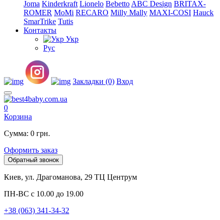
Joma
Kinderkraft
Lionelo
Bebetto
ABC Design
BRITAX-
ROMER
MoMi
RECARO
Milly Mally
MAXI-COSI
Hauck
SmarTrike
Tutis
Контакты
Укр
Рус
Закладки (0)
Вход
0
Корзина
Сумма: 0 грн.
Оформить заказ
Обратный звонок
Киев, ул. Драгоманова, 29 ТЦ Центрум
ПН-ВС с 10.00 до 19.00
+38 (063) 341-34-32