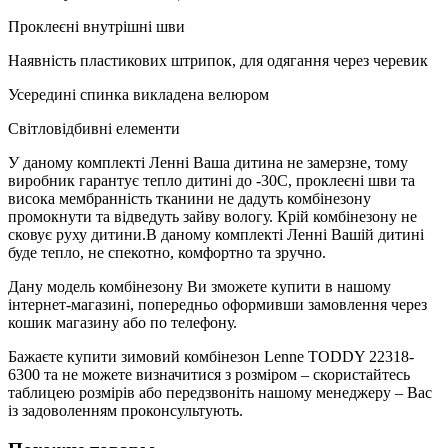
Проклеєні внутрішні шви
Наявність пластикових штрипок, для одягання через черевик
Усередині спинка викладена велюром
Світловідбивні елементи
У даному комплекті Ленні Ваша дитина не замерзне, тому
виробник гарантує тепло дитині до -30С, проклеєні шви та
висока мембранність тканини не дадуть комбінезону
промокнути та відведуть зайву вологу. Крій комбінезону не
сковує руху дитини.В даному комплекті Ленні Вашій дитині
буде тепло, не спекотно, комфортно та зручно.
Дану модель комбінезону Ви зможете купити в нашому
інтернет-магазині, попередньо оформивши замовлення через
кошик магазину або по телефону.
Бажаєте купити зимовий комбінезон Lenne TODDY 22318-
6300 та не можете визначитися з розміром – скористайтесь
таблицею розмірів або передзвоніть нашому менеджеру – Вас
із задоволенням проконсультують.