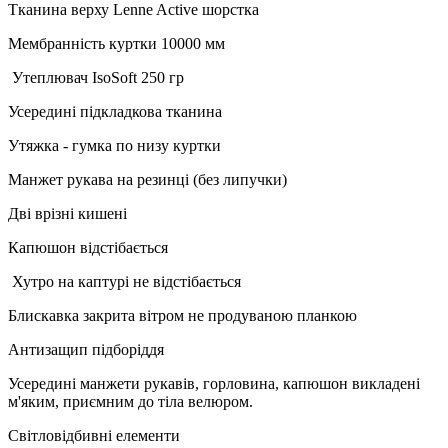
Тканина верху Lenne Active шорстка
Мембранність куртки 10000 мм
Утеплювач
IsoSoft
250 гр
Усередині підкладкова тканина
Утяжка - гумка по низу куртки
Манжет рукава на резинці (без липучки)
Дві врізні кишені
Капюшон відстібається
Хутро на каптурі не відстібається
Блискавка закрита вітром не продуваною планкою
Антизащип підборіддя
Усередині манжети рукавів, горловина, капюшон викладені
м'яким, приємним до тіла велюром.
Світловідбивні елементи