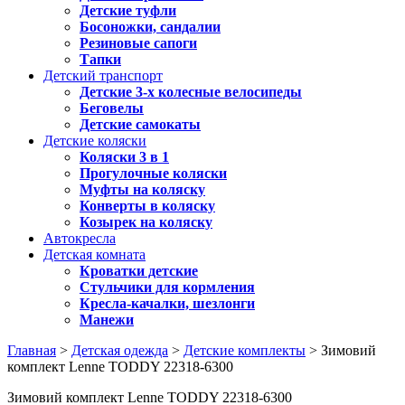
Детские туфли
Босоножки, сандалии
Резиновые сапоги
Тапки
Детский транспорт
Детские 3-х колесные велосипеды
Беговелы
Детские самокаты
Детские коляски
Коляски 3 в 1
Прогулочные коляски
Муфты на коляску
Конверты в коляску
Козырек на коляску
Автокресла
Детская комната
Кроватки детские
Стульчики для кормления
Кресла-качалки, шезлонги
Манежи
Главная
>
Детская одежда
>
Детские комплекты
> Зимовий
комплект Lenne TODDY 22318-6300
Зимовий комплект Lenne TODDY 22318-6300