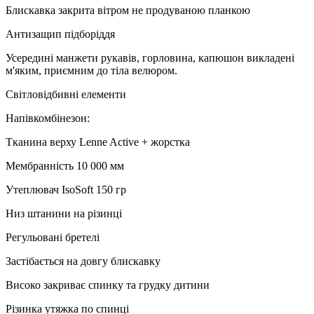
Блискавка закрита вітром не продуваною планкою
Антизащип підборіддя
Усередині манжети рукавів, горловина, капюшон викладені
м'яким, приємним до тіла велюром.
Світловідбивні елементи
Напівкомбінезон:
Тканина верху Lenne Active +
ж
орстка
Мембранність 10 000 мм
Утеплювач IsoSoft 150 гр
Низ штанини на
різинці
Регульовані бретелі
Застібається на довгу блискавку
Високо закриває спинку та грудку дитини
Різинка
утяжка по спинці