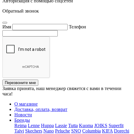
Авторизация с помощью соцсетей
Обратный звонок
Имя
Телефон
Перезвоните мне
Заявка принята, наш менеджер свяжется с вами в течении
часа!
О магазине
Доставка, оплата, возврат
Новости
Бренды
Reima
Lenne
Huppa
Lassie
Tutta
Kuoma
JOIKS
Superfit
Talvi
Skechers
Nano
Peluche
SNO
Columbia
KIFA
Dorechi