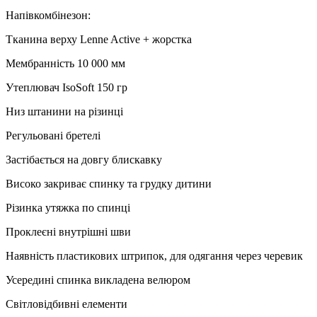
Напівкомбінезон:
Тканина верху Lenne Active +
ж
орстка
Мембранність 10 000 мм
Утеплювач IsoSoft 150 гр
Низ штанини на
різинці
Регульовані бретелі
Застібається на довгу блискавку
Високо закриває спинку та грудку дитини
Різинка
утяжка по спинці
Проклеєні внутрішні шви
Наявність пластикових штрипок, для одягання через черевик
Усередині спинка викладена велюром
Світловідбивні елементи