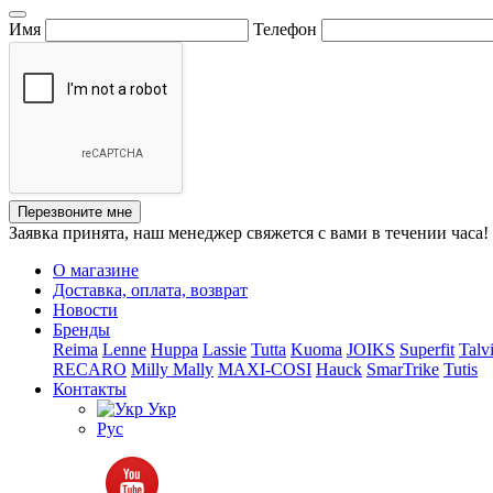
Имя
Телефон
Перезвоните мне
Заявка принята, наш менеджер свяжется с вами в течении часа!
О магазине
Доставка, оплата, возврат
Новости
Бренды
Reima
Lenne
Huppa
Lassie
Tutta
Kuoma
JOIKS
Superfit
Talv
RECARO
Milly Mally
MAXI-COSI
Hauck
SmarTrike
Tutis
Контакты
Укр
Рус