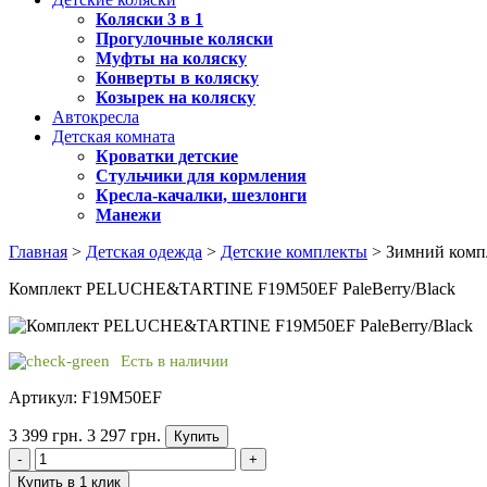
Коляски 3 в 1
Прогулочные коляски
Муфты на коляску
Конверты в коляску
Козырек на коляску
Автокресла
Детская комната
Кроватки детские
Стульчики для кормления
Кресла-качалки, шезлонги
Манежи
Главная
>
Детская одежда
>
Детские комплекты
> Зимний комп
Комплект PELUCHE&TARTINE F19M50EF PaleBerry/Black
Есть в наличии
Артикул: F19M50EF
3 399 грн.
3 297 грн.
Купить
-
+
Купить в 1 клик