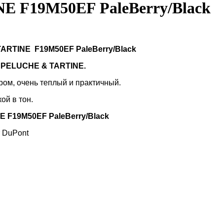
 F19M50EF PaleBerry/Black
TARTINE
F19M50EF PaleBerry/Black
а
PELUCHE
&
TARTINE
.
ром, очень теплый и практичный.
ой в тон.
NE
F19M50EF PaleBerry/Black
т DuPont