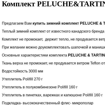
Комплект PELUCHE&TARTINE
Предлагаем Вам
купить зимний комплект
PELUCHE
&
Теплый зимний комплект от известного канадского бренд
Комплект не промокает, держит тепло, не продувается вет
При желании можно доукомплектовать шапочкой и манишк
Основные характеристики комплекта
PELUCHE
&
TARTI
Ткань верха не промокает, не продувается ветром
Teflon о
Водостойкость 3000 мм
Утеплитель
Polifill 270 г
Утеплитель в полукомбинезоне
Polifill
160
г
Утеплитель в пинетках, варежках и капюшоне
Polifill
160
г
Подкладка- высококачественный флис- микрополар