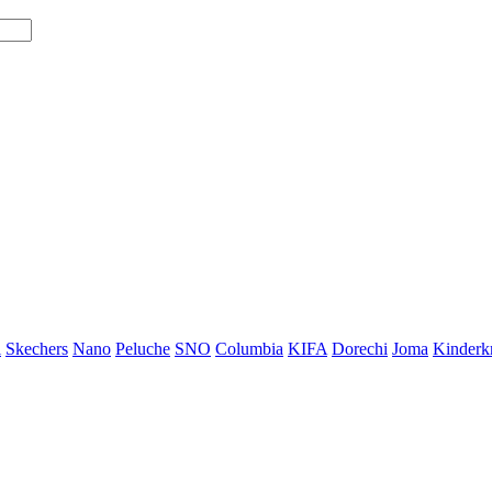
i
Skechers
Nano
Peluche
SNO
Columbia
KIFA
Dorechi
Joma
Kinderkr