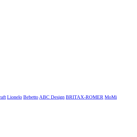
aft
Lionelo
Bebetto
ABC Design
BRITAX-ROMER
MoMi