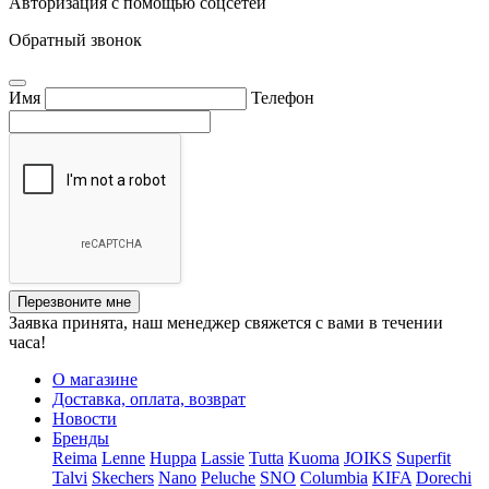
Авторизация с помощью соцсетей
Обратный звонок
Имя
Телефон
Перезвоните мне
Заявка принята, наш менеджер свяжется с вами в течении
часа!
О магазине
Доставка, оплата, возврат
Новости
Бренды
Reima
Lenne
Huppa
Lassie
Tutta
Kuoma
JOIKS
Superfit
Talvi
Skechers
Nano
Peluche
SNO
Columbia
KIFA
Dorechi