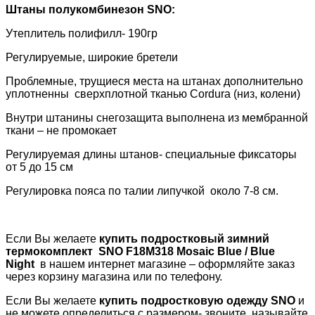
Штаны полукомбинезон
SNO
:
Утеплитель полифилл- 190гр
Регулируемые, широкие бретели
Проблемные, трущиеся места на штанах дополнительно
уплотненны сверхплотной тканью
Cordura
(низ, колени)
Внутри штанины снегозащита выполнена из мембранной
ткани – не промокает
Регулируемая длины штанов- специальные фиксаторы
от 5 до 15 см
Регулировка пояса по талии липучкой около 7-8 см.
Если Вы желаете
купить подростковый зимний
термокомплект
SNO F18M318 Mosaic Blue / Blue
Night
в нашем интернет магазине – оформляйте заказ
через корзину магазина или по телефону.
Если Вы желаете
купить подростковую одежду
SNO
и
не можете определиться с размером- звоните, называйте