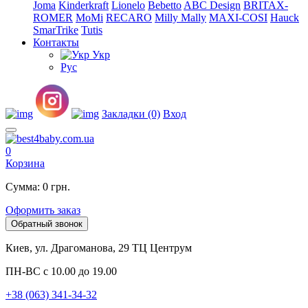
Joma
Kinderkraft
Lionelo
Bebetto
ABC Design
BRITAX-
ROMER
MoMi
RECARO
Milly Mally
MAXI-COSI
Hauck
SmarTrike
Tutis
Контакты
Укр
Рус
Закладки (0)
Вход
0
Корзина
Сумма: 0 грн.
Оформить заказ
Обратный звонок
Киев, ул. Драгоманова, 29 ТЦ Центрум
ПН-ВС с 10.00 до 19.00
+38 (063) 341-34-32