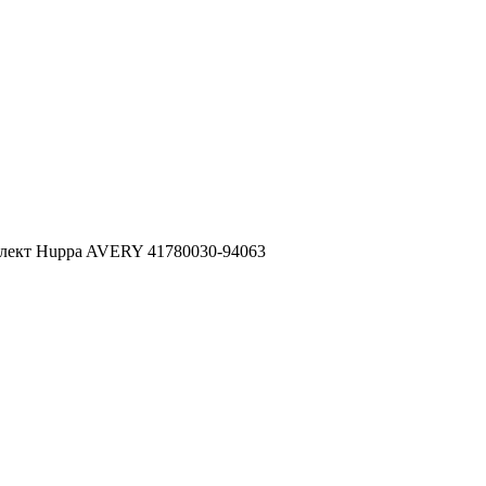
лект Huppa AVERY 41780030-94063