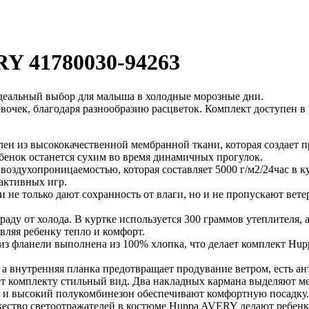
Y 41780030-94263
деальный выбор для малыша в холодные морозные дни.
евочек, благодаря разнообразию расцветок. Комплект доступен в 
 из высококачественной мембранной ткани, которая создает пре
ебенок останется сухим во время динамичных прогулок.
воздухопроницаемостью, которая составляет 5000 г/м2/24час в ку
 активных игр.
не только дают сохранность от влаги, но и не пропускают ветер
аду от холода. В куртке используется 300 граммов утеплителя, 
вляя ребенку тепло и комфорт.
из фланели выполнена из 100% хлопка, что делает комплект H
 а внутренняя планка предотвращает продувание ветром, есть
ет комплекту стильный вид. Два накладных кармана выделяют ме
 и высокий полукомбинезон обеспечивают комфортную посадку.
жество светоотражателей в костюме Huppa AVERY делают ребен