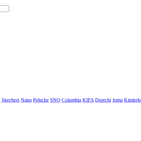
i
Skechers
Nano
Peluche
SNO
Columbia
KIFA
Dorechi
Joma
Kinderkr