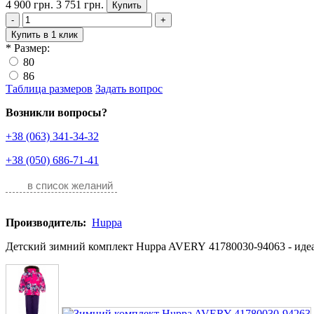
4 900 грн.
3 751 грн.
Купить
-
+
Купить в 1 клик
*
Размер:
80
86
Таблица размеров
Задать вопрос
Возникли вопросы?
+38 (063) 341-34-32
+38 (050) 686-71-41
в список желаний
Производитель:
Huppa
Детский зимний комплект Huppa AVERY 41780030-94063 - идеа