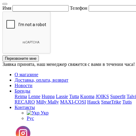
Имя
Телефон
Перезвоните мне
Заявка принята, наш менеджер свяжется с вами в течении часа!
О магазине
Доставка, оплата, возврат
Новости
Бренды
Reima
Lenne
Huppa
Lassie
Tutta
Kuoma
JOIKS
Superfit
Talv
RECARO
Milly Mally
MAXI-COSI
Hauck
SmarTrike
Tutis
Контакты
Укр
Рус