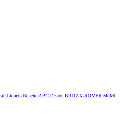
aft
Lionelo
Bebetto
ABC Design
BRITAX-ROMER
MoMi