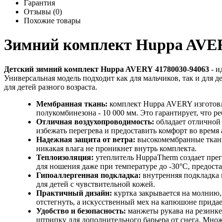
Гарантия
Отзывы (0)
Похожие товары
Зимний комплект Huppa AVER
Детский зимний комплект Huppa AVERY 41780030-94063
- и
Универсальная модель подходит как для мальчиков, так и для д
для детей разного возраста.
Мембранная ткань:
комплект Huppa AVERY изготовлен
полукомбинезона - 10 000 мм. Это гарантирует, что р
Отличная воздухопроводимость:
обладает отличной 
избежать перегрева и предоставить комфорт во время
Надежная защита от ветра:
высокомембранные ткани 
никакая влага не проникнет внутрь комплекта.
Теплоизоляция:
утеплитель HuppaTherm создает прегр
для ношения даже при температуре до -30°C, предоста
Гипоаллергенная подкладка:
внутренняя подкладка 
для детей с чувствительной кожей.
Практичный дизайн:
куртка закрывается на молнию,
отстегнуть, а искусственный мех на капюшоне прида
Удобство и безопасность:
манжеты рукава на резинке
штрипку для дополнительного барьера от снега. Мно