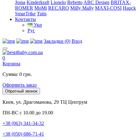
Joma
Kinderkraft
Lionelo
Bebetto
ABC Design
BRITAX-
ROMER
MoMi
RECARO
Milly Mally
MAXI-COSI
Hauck
SmarTrike
Tutis
Контакты
Укр
Рус
Закладки (0)
Вход
0
Корзина
Сумма: 0 грн.
Оформить заказ
Обратный звонок
Киев, ул. Драгоманова, 29 ТЦ Центрум
ПН-ВС с 10.00 до 19.00
+38 (063) 341-34-32
+38 (050) 686-71-41