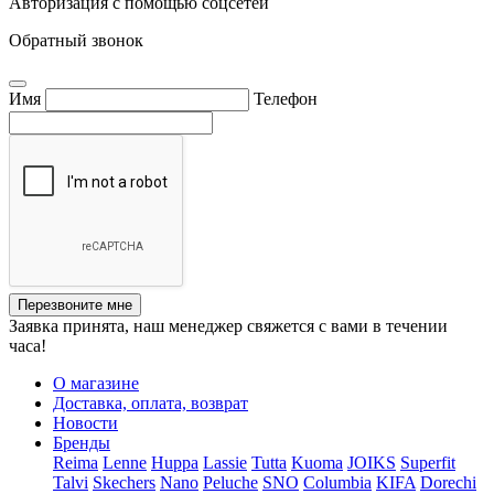
Авторизация с помощью соцсетей
Обратный звонок
Имя
Телефон
Перезвоните мне
Заявка принята, наш менеджер свяжется с вами в течении
часа!
О магазине
Доставка, оплата, возврат
Новости
Бренды
Reima
Lenne
Huppa
Lassie
Tutta
Kuoma
JOIKS
Superfit
Talvi
Skechers
Nano
Peluche
SNO
Columbia
KIFA
Dorechi