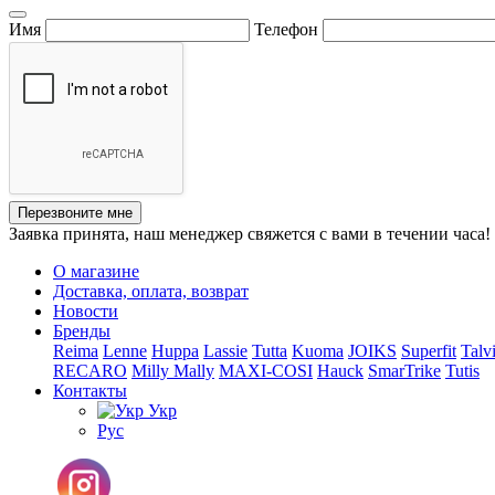
Имя
Телефон
Перезвоните мне
Заявка принята, наш менеджер свяжется с вами в течении часа!
О магазине
Доставка, оплата, возврат
Новости
Бренды
Reima
Lenne
Huppa
Lassie
Tutta
Kuoma
JOIKS
Superfit
Talv
RECARO
Milly Mally
MAXI-COSI
Hauck
SmarTrike
Tutis
Контакты
Укр
Рус