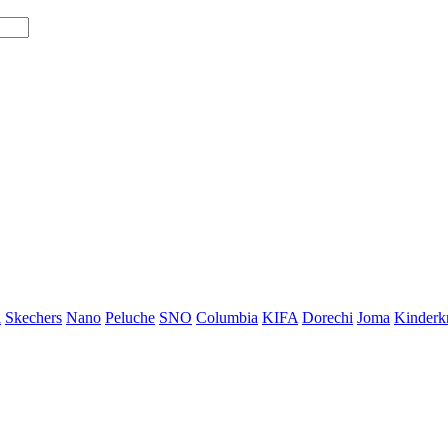
i
Skechers
Nano
Peluche
SNO
Columbia
KIFA
Dorechi
Joma
Kinderkr