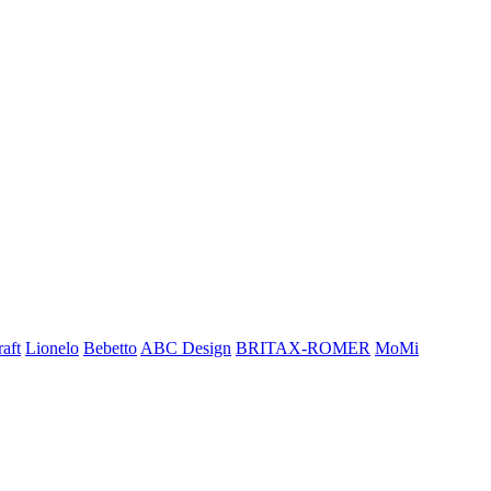
aft
Lionelo
Bebetto
ABC Design
BRITAX-ROMER
MoMi