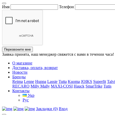
Имя
Телефон
Перезвоните мне
Заявка принята, наш менеджер свяжется с вами в течении часа!
О магазине
Доставка, оплата, возврат
Новости
Бренды
Reima
Lenne
Huppa
Lassie
Tutta
Kuoma
JOIKS
Superfit
Talv
RECARO
Milly Mally
MAXI-COSI
Hauck
SmarTrike
Tutis
Контакты
Укр
Рус
Закладки (0)
Вход