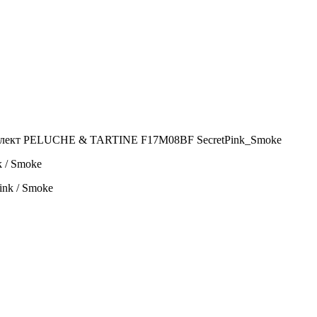
лект PELUCHE & TARTINE F17M08BF SecretPink_Smoke
 / Smoke