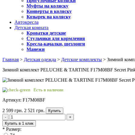
Прогулочные коляски
Муфты на коляску
Конверты в коляску
Козырек на коляску
Автокресла
Детская комната
Кроватки детские
Стульчики для кормления
Кресла-качалки, шезлонги
Манежи
Главная
>
Детская одежда
>
Детские комплекты
> Зимний комп
Зимний комплект PELUCHE & TARTINE F17M08BF Secret Pink
Есть в наличии
Артикул: F17M08BF
2 599 грн.
2 521 грн.
Купить
-
+
Купить в 1 клик
*
Размер: