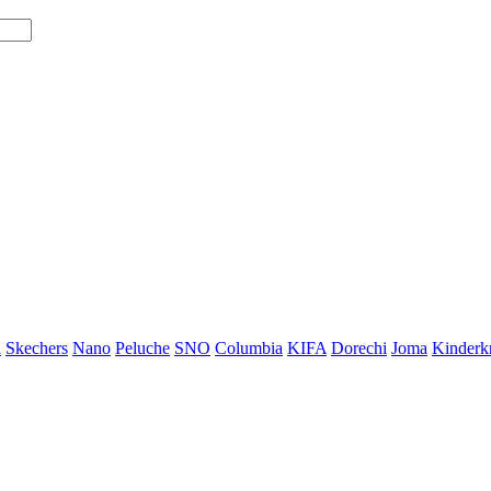
i
Skechers
Nano
Peluche
SNO
Columbia
KIFA
Dorechi
Joma
Kinderkr