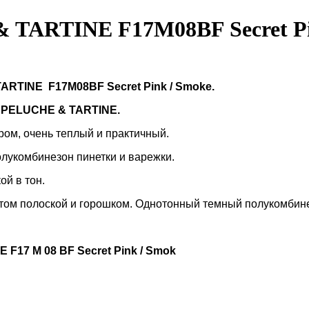
TARTINE F17M08BF Secret Pi
TARTINE
F17M08BF
Secret
Pink
/
Smoke
.
а
PELUCHE
&
TARTINE
.
ром, очень теплый и практичный.
олукомбинезон пинетки и варежки.
й в тон.
нтом полоской и горошком. Однотонный темный полукомбин
NE
F
17
M
08
BF
Secret
Pink
/
Smok