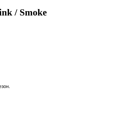
nk / Smoke
езон.