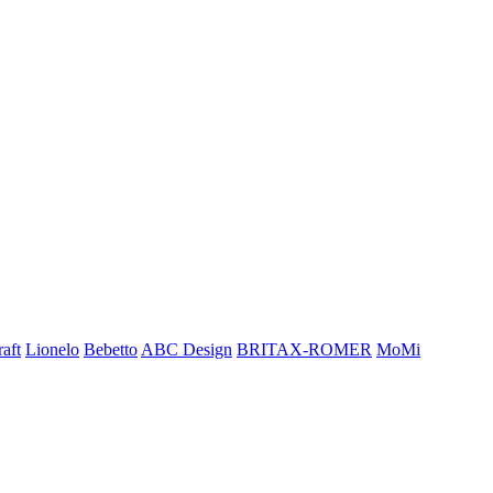
aft
Lionelo
Bebetto
ABC Design
BRITAX-ROMER
MoMi