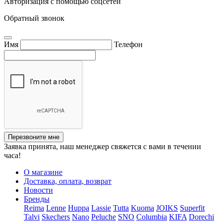
Авторизация с помощью соцсетей
Обратный звонок
Имя
Телефон
Перезвоните мне
Заявка принята, наш менеджер свяжется с вами в течении
часа!
О магазине
Доставка, оплата, возврат
Новости
Бренды
Reima
Lenne
Huppa
Lassie
Tutta
Kuoma
JOIKS
Superfit
Talvi
Skechers
Nano
Peluche
SNO
Columbia
KIFA
Dorechi