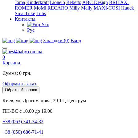
Joma
Kinderkraft
Lionelo
Bebetto
ABC Design
BRITAX-
ROMER
MoMi
RECARO
Milly Mally
MAXI-COSI
Hauck
SmarTrike
Tutis
Контакты
Укр
Рус
Закладки (0)
Вход
0
Корзина
Сумма: 0 грн.
Оформить заказ
Обратный звонок
Киев, ул. Драгоманова, 29 ТЦ Центрум
ПН-ВС с 10.00 до 19.00
+38 (063) 341-34-32
+38 (050) 686-71-41