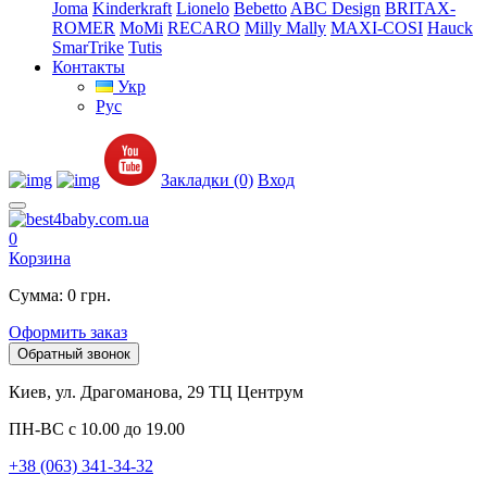
Joma
Kinderkraft
Lionelo
Bebetto
ABC Design
BRITAX-
ROMER
MoMi
RECARO
Milly Mally
MAXI-COSI
Hauck
SmarTrike
Tutis
Контакты
Укр
Рус
Закладки (0)
Вход
0
Корзина
Сумма: 0 грн.
Оформить заказ
Обратный звонок
Киев, ул. Драгоманова, 29 ТЦ Центрум
ПН-ВС с 10.00 до 19.00
+38 (063) 341-34-32