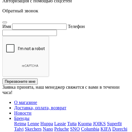
Авторизация с помощью соцсетей
Обратный звонок
Имя
Телефон
Перезвоните мне
Заявка принята, наш менеджер свяжется с вами в течении
часа!
О магазине
Доставка, оплата, возврат
Новости
Бренды
Reima
Lenne
Huppa
Lassie
Tutta
Kuoma
JOIKS
Superfit
Talvi
Skechers
Nano
Peluche
SNO
Columbia
KIFA
Dorechi