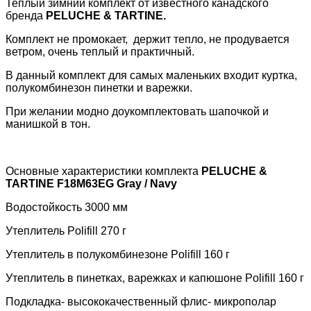
Теплый зимний комплект от известного канадского
бренда
PELUCHE
&
TARTINE
.
Комплект не промокает, держит тепло, не продувается
ветром, очень теплый и практичный.
В данный комплект для самых маленьких входит куртка,
полукомбинезон пинетки и варежки.
При желании модно доукомплектовать шапочкой и
манишкой в тон.
Основные характеристики комплекта
PELUCHE &
TARTINE
F18M63EG Gray / Navy
Водостойкость 3000 мм
Утеплитель
Polifill 270 г
Утеплитель в полукомбинезоне
Polifill
160
г
Утеплитель в пинетках, варежках и капюшоне
Polifill
160
г
Подкладка- высококачественный флис- микрополар