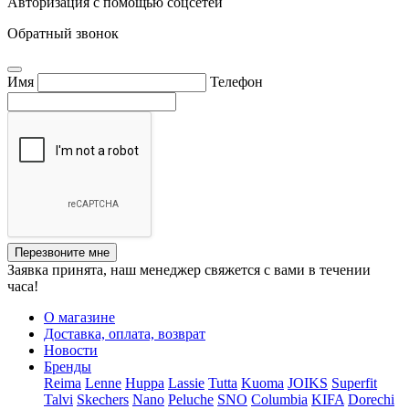
Авторизация с помощью соцсетей
Обратный звонок
Имя
Телефон
Перезвоните мне
Заявка принята, наш менеджер свяжется с вами в течении
часа!
О магазине
Доставка, оплата, возврат
Новости
Бренды
Reima
Lenne
Huppa
Lassie
Tutta
Kuoma
JOIKS
Superfit
Talvi
Skechers
Nano
Peluche
SNO
Columbia
KIFA
Dorechi