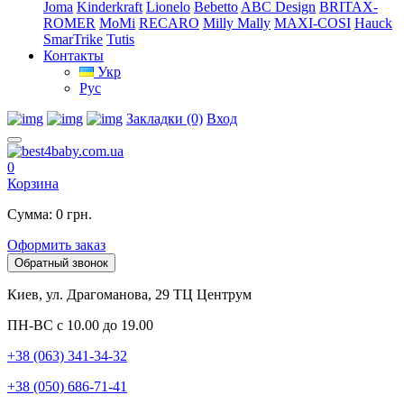
Joma
Kinderkraft
Lionelo
Bebetto
ABC Design
BRITAX-
ROMER
MoMi
RECARO
Milly Mally
MAXI-COSI
Hauck
SmarTrike
Tutis
Контакты
Укр
Рус
Закладки (0)
Вход
0
Корзина
Сумма: 0 грн.
Оформить заказ
Обратный звонок
Киев, ул. Драгоманова, 29 ТЦ Центрум
ПН-ВС с 10.00 до 19.00
+38 (063) 341-34-32
+38 (050) 686-71-41