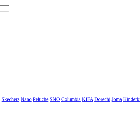
i
Skechers
Nano
Peluche
SNO
Columbia
KIFA
Dorechi
Joma
Kinderkr