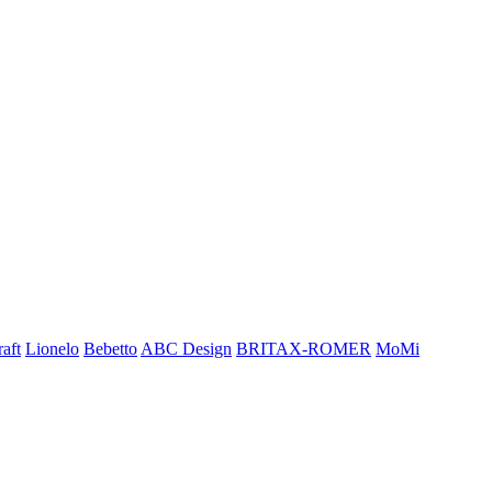
aft
Lionelo
Bebetto
ABC Design
BRITAX-ROMER
MoMi