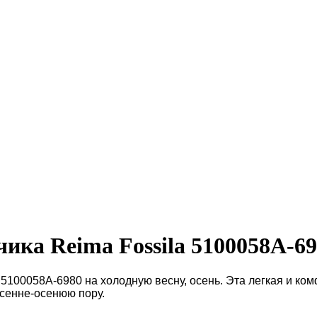
ика Reima Fossila 5100058A-6
5100058A-6980 на холодную весну, осень. Эта легкая и ком
есенне-осенюю пору.