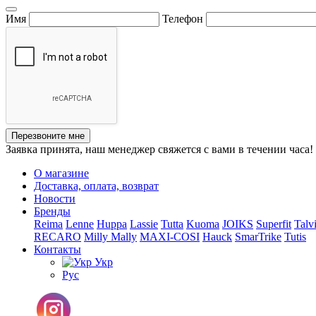
Имя
Телефон
Перезвоните мне
Заявка принята, наш менеджер свяжется с вами в течении часа!
О магазине
Доставка, оплата, возврат
Новости
Бренды
Reima
Lenne
Huppa
Lassie
Tutta
Kuoma
JOIKS
Superfit
Talv
RECARO
Milly Mally
MAXI-COSI
Hauck
SmarTrike
Tutis
Контакты
Укр
Рус