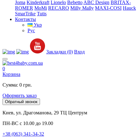
Joma
Kinderkraft
Lionelo
Bebetto
ABC Design
BRITAX-
ROMER
MoMi
RECARO
Milly Mally
MAXI-COSI
Hauck
SmarTrike
Tutis
Контакты
Укр
Рус
Закладки (0)
Вход
0
Корзина
Сумма: 0 грн.
Оформить заказ
Обратный звонок
Киев, ул. Драгоманова, 29 ТЦ Центрум
ПН-ВС с 10.00 до 19.00
+38 (063) 341-34-32