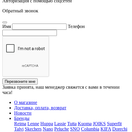
Авторизация с помощью соцсетей
Обратный звонок
Имя
Телефон
Перезвоните мне
Заявка принята, наш менеджер свяжется с вами в течении
часа!
О магазине
Доставка, оплата, возврат
Новости
Бренды
Reima
Lenne
Huppa
Lassie
Tutta
Kuoma
JOIKS
Superfit
Talvi
Skechers
Nano
Peluche
SNO
Columbia
KIFA
Dorechi