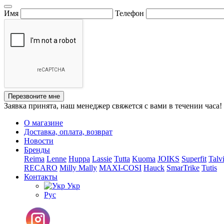
Имя
Телефон
Перезвоните мне
Заявка принята, наш менеджер свяжется с вами в течении часа!
О магазине
Доставка, оплата, возврат
Новости
Бренды
Reima
Lenne
Huppa
Lassie
Tutta
Kuoma
JOIKS
Superfit
Talv
RECARO
Milly Mally
MAXI-COSI
Hauck
SmarTrike
Tutis
Контакты
Укр
Рус