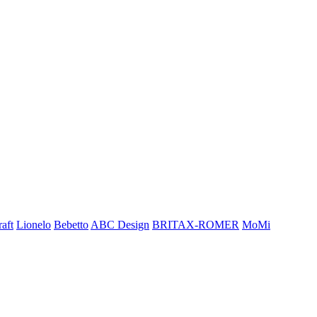
aft
Lionelo
Bebetto
ABC Design
BRITAX-ROMER
MoMi