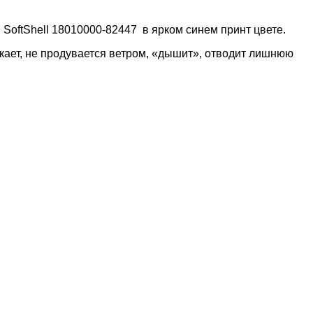
E
SoftShell
18010000-82447 в ярком синем принт цвете.
окает, не продувается ветром, «дышит», отводит лишнюю