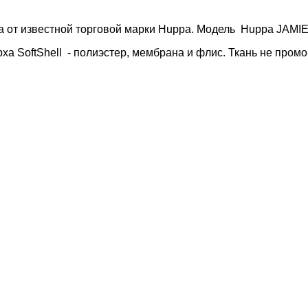
а от известной торговой марки
Huppa
. Модель
Huppa
JAMI
рха
SoftShell
- полиэстер, мембрана и флис. Ткань не пром