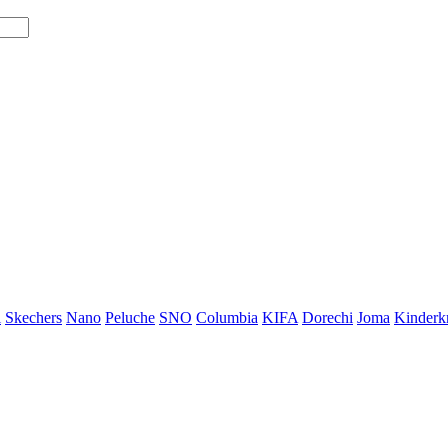
i
Skechers
Nano
Peluche
SNO
Columbia
KIFA
Dorechi
Joma
Kinderkr