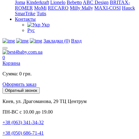
Joma
Kinderkraft
Lionelo
Bebetto
ABC Design
BRITAX-
ROMER
MoMi
RECARO
Milly Mally
MAXI-COSI
Hauck
SmarTrike
Tutis
Контакты
Укр
Рус
Закладки (0)
Вход
0
Корзина
Сумма: 0 грн.
Оформить заказ
Обратный звонок
Киев, ул. Драгоманова, 29 ТЦ Центрум
ПН-ВС с 10.00 до 19.00
+38 (063) 341-34-32
+38 (050) 686-71-41