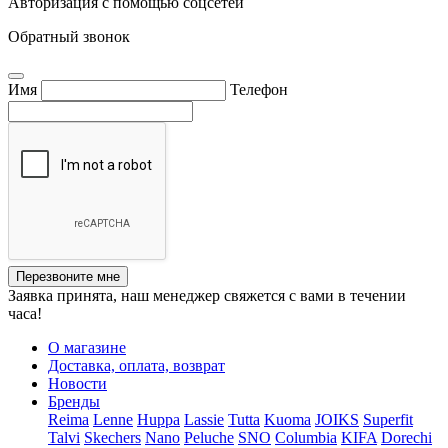
Авторизация с помощью соцсетей
Обратный звонок
Имя
Телефон
Перезвоните мне
Заявка принята, наш менеджер свяжется с вами в течении
часа!
О магазине
Доставка, оплата, возврат
Новости
Бренды
Reima
Lenne
Huppa
Lassie
Tutta
Kuoma
JOIKS
Superfit
Talvi
Skechers
Nano
Peluche
SNO
Columbia
KIFA
Dorechi