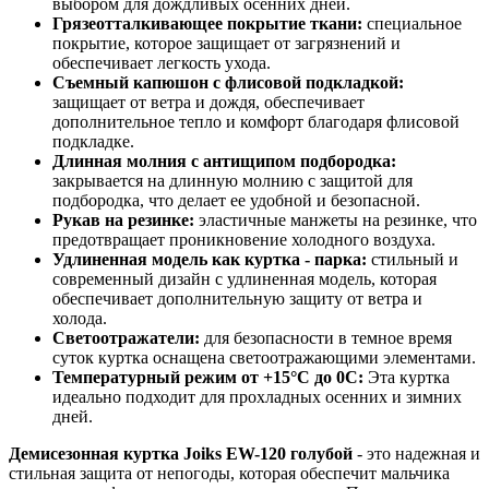
выбором для дождливых осенних дней.
Грязеотталкивающее покрытие ткани:
специальное
покрытие, которое защищает от загрязнений и
обеспечивает легкость ухода.
Съемный капюшон с флисовой подкладкой:
защищает от ветра и дождя, обеспечивает
дополнительное тепло и комфорт благодаря флисовой
подкладке.
Длинная молния с антищипом подбородка:
закрывается на длинную молнию с защитой для
подбородка, что делает ее удобной и безопасной.
Рукав на резинке:
эластичные манжеты на резинке, что
предотвращает проникновение холодного воздуха.
Удлиненная модель как куртка - парка:
стильный и
современный дизайн с удлиненная модель, которая
обеспечивает дополнительную защиту от ветра и
холода.
Светоотражатели:
для безопасности в темное время
суток куртка оснащена светоотражающими элементами.
Температурный режим от +15°C до 0С:
Эта куртка
идеально подходит для прохладных осенних и зимних
дней.
Демисезонная куртка Joiks EW-120 голубой
- это надежная и
стильная защита от непогоды, которая обеспечит мальчика