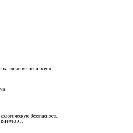
0
прохладной весны и осени.
ами.
экологическую безопасность.
FINISH®ECO.