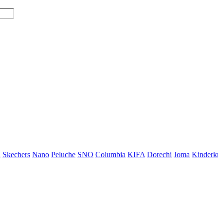
i
Skechers
Nano
Peluche
SNO
Columbia
KIFA
Dorechi
Joma
Kinderkr