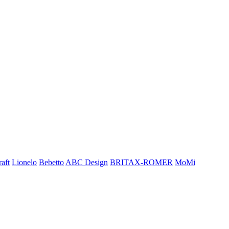
aft
Lionelo
Bebetto
ABC Design
BRITAX-ROMER
MoMi