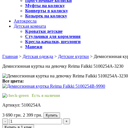
Прогулочные коляски
Муфты на коляску
Конверты в коляску
Козырек на коляску
Автокресла
Детская комната
Кроватки детские
Стульчики для кормления
Кресла-качалки, шезлонги
Манежи
Главная
>
Детская одежда
>
Детские куртки
> Демисезонная кур
Демисезонная куртка на девочку Reima Falkki 5100254A-3230
Все цвета:
Есть в наличии
Артикул: 5100254A
3 690 грн.
2 399 грн.
Купить
-
+
Купить в 1 клик