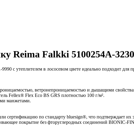
ку Reima Falkki 5100254A-323
A-9990 с утеплителем в лососевом цвете идеально подходит для 
непроницаемостью, ветронепроницаемостью и дышащими свойств
тель Fellex® Flex Eco BS GRS плотностью 100 г/м².
ыми манжетами.
ли сертификацию по стандарту bluesign®, что подтверждает их 
талкивающее покрытие без фторуглеродных соединений BIONIC-