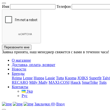
Имя
Телефон
Перезвоните мне
Заявка принята, наш менеджер свяжется с вами в течении часа!
О магазине
Доставка, оплата, возврат
Новости
Бренды
Reima
Lenne
Huppa
Lassie
Tutta
Kuoma
JOIKS
Superfit
Talv
RECARO
Milly Mally
MAXI-COSI
Hauck
SmarTrike
Tutis
Контакты
Укр
Рус
Закладки (0)
Вход