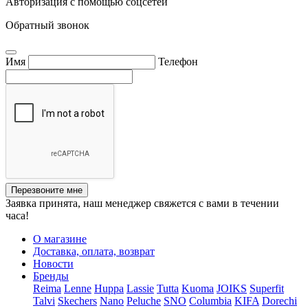
Авторизация с помощью соцсетей
Обратный звонок
Имя
Телефон
Перезвоните мне
Заявка принята, наш менеджер свяжется с вами в течении
часа!
О магазине
Доставка, оплата, возврат
Новости
Бренды
Reima
Lenne
Huppa
Lassie
Tutta
Kuoma
JOIKS
Superfit
Talvi
Skechers
Nano
Peluche
SNO
Columbia
KIFA
Dorechi