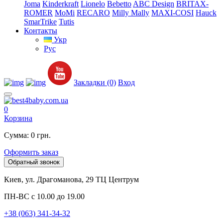
Joma
Kinderkraft
Lionelo
Bebetto
ABC Design
BRITAX-
ROMER
MoMi
RECARO
Milly Mally
MAXI-COSI
Hauck
SmarTrike
Tutis
Контакты
Укр
Рус
Закладки (0)
Вход
0
Корзина
Сумма: 0 грн.
Оформить заказ
Обратный звонок
Киев, ул. Драгоманова, 29 ТЦ Центрум
ПН-ВС с 10.00 до 19.00
+38 (063) 341-34-32