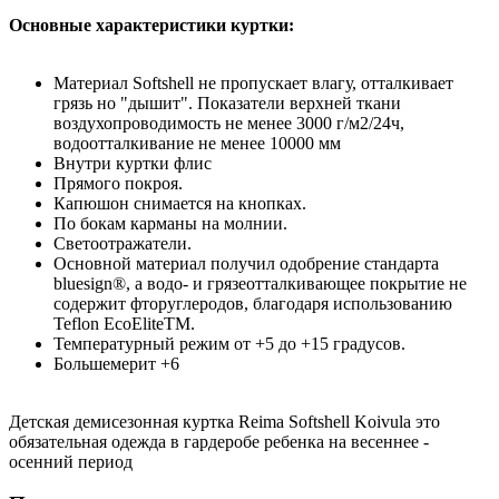
Основные характеристики куртки:
Материал Softshell не пропускает влагу, отталкивает
грязь но "дышит". Показатели верхней ткани
воздухопроводимость не менее 3000 г/м2/24ч,
водоотталкивание не менее 10000 мм
Внутри куртки флис
Прямого покроя.
Капюшон снимается на кнопках.
По бокам карманы на молнии.
Светоотражатели.
Основной материал получил одобрение стандарта
bluesign®, а водо- и грязеотталкивающее покрытие не
содержит фторуглеродов, благодаря использованию
Teflon EcoEliteTM.
Температурный режим от +5 до +15 градусов.
Большемерит +6
Детская демисезонная куртка Reima Softshell Koivula это
обязательная одежда в гардеробе ребенка на весеннее -
осенний период