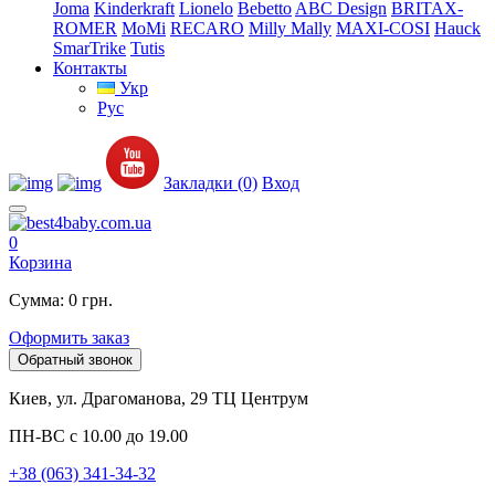
Joma
Kinderkraft
Lionelo
Bebetto
ABC Design
BRITAX-
ROMER
MoMi
RECARO
Milly Mally
MAXI-COSI
Hauck
SmarTrike
Tutis
Контакты
Укр
Рус
Закладки (0)
Вход
0
Корзина
Сумма: 0 грн.
Оформить заказ
Обратный звонок
Киев, ул. Драгоманова, 29 ТЦ Центрум
ПН-ВС с 10.00 до 19.00
+38 (063) 341-34-32