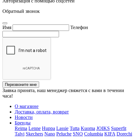
Авторизация с помощью соцсетей
Обратный звонок
Имя
Телефон
Перезвоните мне
Заявка принята, наш менеджер свяжется с вами в течении
часа!
О магазине
Доставка, оплата, возврат
Новости
Бренды
Reima
Lenne
Huppa
Lassie
Tutta
Kuoma
JOIKS
Superfit
Talvi
Skechers
Nano
Peluche
SNO
Columbia
KIFA
Dorechi