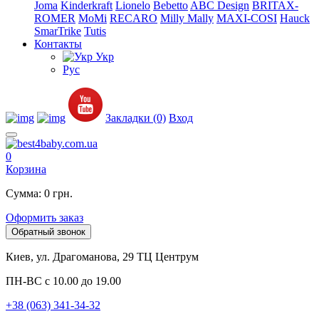
Joma
Kinderkraft
Lionelo
Bebetto
ABC Design
BRITAX-
ROMER
MoMi
RECARO
Milly Mally
MAXI-COSI
Hauck
SmarTrike
Tutis
Контакты
Укр
Рус
Закладки (0)
Вход
0
Корзина
Сумма: 0 грн.
Оформить заказ
Обратный звонок
Киев, ул. Драгоманова, 29 ТЦ Центрум
ПН-ВС с 10.00 до 19.00
+38 (063) 341-34-32