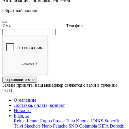
Авторизация с помощью соцсетей
Обратный звонок
Имя
Телефон
Перезвоните мне
Заявка принята, наш менеджер свяжется с вами в течении
часа!
О магазине
Доставка, оплата, возврат
Новости
Бренды
Reima
Lenne
Huppa
Lassie
Tutta
Kuoma
JOIKS
Superfit
Talvi
Skechers
Nano
Peluche
SNO
Columbia
KIFA
Dorechi