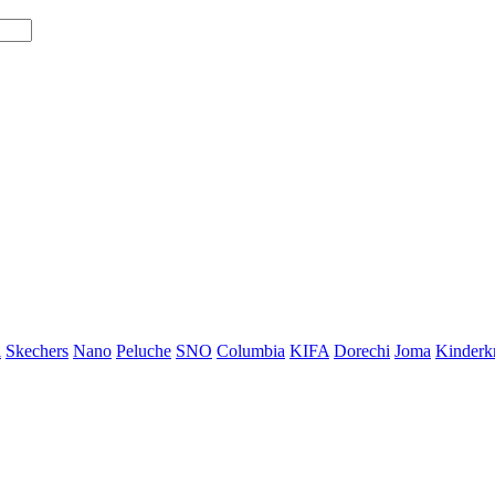
i
Skechers
Nano
Peluche
SNO
Columbia
KIFA
Dorechi
Joma
Kinderkr