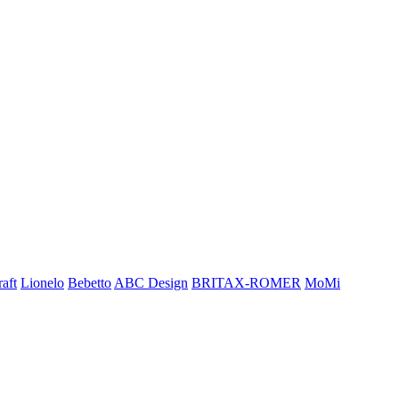
aft
Lionelo
Bebetto
ABC Design
BRITAX-ROMER
MoMi