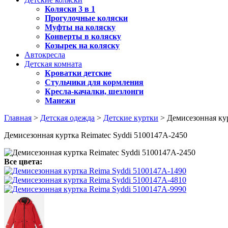
Коляски 3 в 1
Прогулочные коляски
Муфты на коляску
Конверты в коляску
Козырек на коляску
Автокресла
Детская комната
Кроватки детские
Стульчики для кормления
Кресла-качалки, шезлонги
Манежи
Главная
>
Детская одежда
>
Детские куртки
> Демисезонная ку
Демисезонная куртка Reimatec Syddi 5100147A-2450
Все цвета: