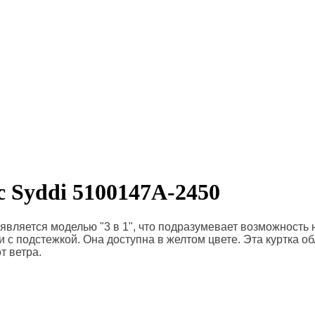
 Syddi 5100147A-2450
вляется моделью "3 в 1", что подразумевает возможность но
и с подстежкой. Она доступна в желтом цвете.
Эта куртка о
т ветра.