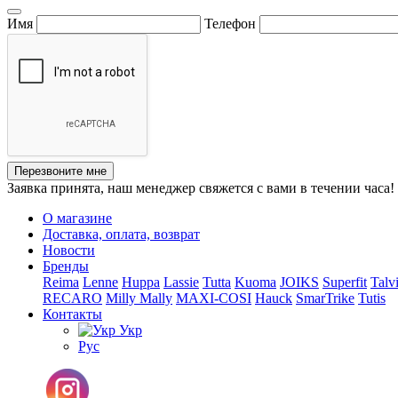
Имя
Телефон
Перезвоните мне
Заявка принята, наш менеджер свяжется с вами в течении часа!
О магазине
Доставка, оплата, возврат
Новости
Бренды
Reima
Lenne
Huppa
Lassie
Tutta
Kuoma
JOIKS
Superfit
Talv
RECARO
Milly Mally
MAXI-COSI
Hauck
SmarTrike
Tutis
Контакты
Укр
Рус