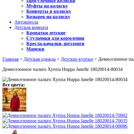
Прогулочные коляски
Муфты на коляску
Конверты в коляску
Козырек на коляску
Автокресла
Детская комната
Кроватки детские
Стульчики для кормления
Кресла-качалки, шезлонги
Манежи
Главная
>
Детская одежда
>
Детские куртки
> Демисезонное пал
Демисезонное пальто Хуппа Huppa Janelle 18020014-80034
Все цвета: