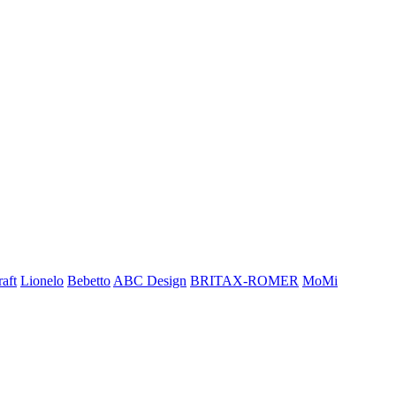
aft
Lionelo
Bebetto
ABC Design
BRITAX-ROMER
MoMi