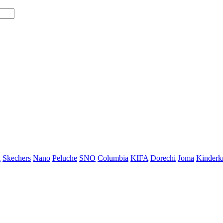
i
Skechers
Nano
Peluche
SNO
Columbia
KIFA
Dorechi
Joma
Kinderkr