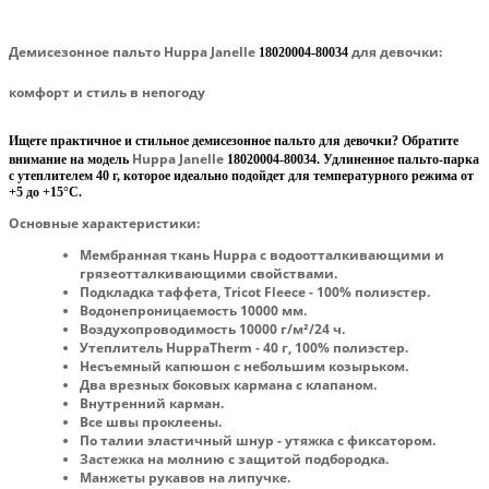
Демисезонное пальто Huppa Janelle
для девочки:
18020004-80034
комфорт и стиль в непогоду
Ищете практичное и стильное демисезонное пальто для девочки? Обратите
Huppa Janelle
внимание на модель
18020004-80034
. Удлиненное пальто-парка
с утеплителем 40 г, которое идеально подойдет для температурного режима от
+5 до +15°C.
Основные характеристики:
Мембранная ткань Huppa с водоотталкивающими и
грязеотталкивающими свойствами.
Подкладка таффета, Tricot Fleece - 100% полиэстер.
Водонепроницаемость 10000 мм.
Воздухопроводимость 10000 г/м²/24 ч.
Утеплитель HuppaTherm - 40 г, 100% полиэстер.
Несъемный капюшон с небольшим козырьком.
Два врезных боковых кармана с клапаном.
Внутренний карман.
Все швы проклеены.
По талии эластичный шнур - утяжка с фиксатором.
Застежка на молнию с защитой подбородка.
Манжеты рукавов на липучке.