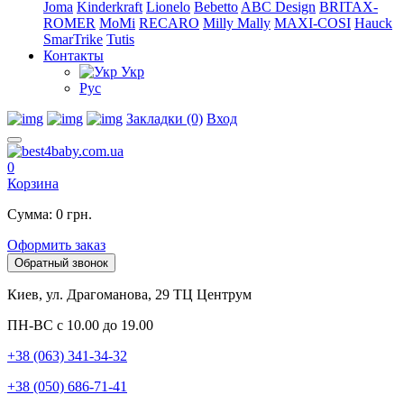
Joma
Kinderkraft
Lionelo
Bebetto
ABC Design
BRITAX-
ROMER
MoMi
RECARO
Milly Mally
MAXI-COSI
Hauck
SmarTrike
Tutis
Контакты
Укр
Рус
Закладки (0)
Вход
0
Корзина
Сумма: 0 грн.
Оформить заказ
Обратный звонок
Киев, ул. Драгоманова, 29 ТЦ Центрум
ПН-ВС с 10.00 до 19.00
+38 (063) 341-34-32
+38 (050) 686-71-41