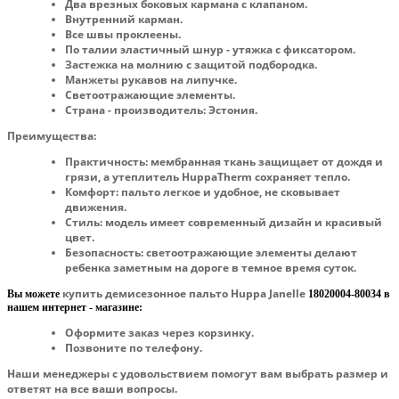
Два врезных боковых кармана с клапаном.
Внутренний карман.
Все швы проклеены.
По талии эластичный шнур - утяжка с фиксатором.
Застежка на молнию с защитой подбородка.
Манжеты рукавов на липучке.
Светоотражающие элементы.
Страна - производитель: Эстония.
Преимущества:
Практичность:
мембранная ткань защищает от дождя и
грязи, а утеплитель HuppaTherm сохраняет тепло.
Комфорт:
пальто легкое и удобное, не сковывает
движения.
Стиль
: модель имеет современный дизайн и красивый
цвет.
Безопасность:
светоотражающие элементы делают
ребенка заметным на дороге в темное время суток.
купить демисезонное пальто Huppa Janelle
Вы можете
18020004-80034
в
нашем интернет - магазине:
Оформите заказ через корзинку.
Позвоните по телефону.
Наши менеджеры с удовольствием помогут вам выбрать размер и
ответят на все ваши вопросы.