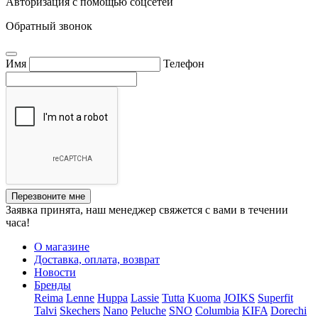
Авторизация с помощью соцсетей
Обратный звонок
Имя
Телефон
Перезвоните мне
Заявка принята, наш менеджер свяжется с вами в течении
часа!
О магазине
Доставка, оплата, возврат
Новости
Бренды
Reima
Lenne
Huppa
Lassie
Tutta
Kuoma
JOIKS
Superfit
Talvi
Skechers
Nano
Peluche
SNO
Columbia
KIFA
Dorechi