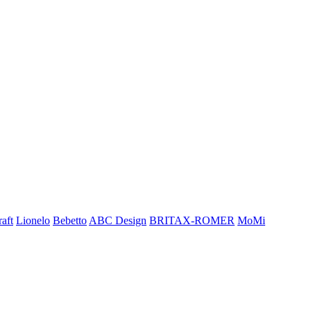
aft
Lionelo
Bebetto
ABC Design
BRITAX-ROMER
MoMi