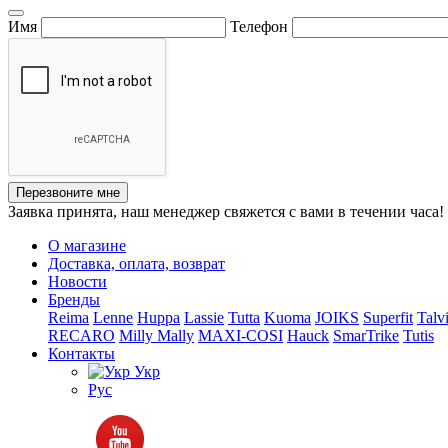
Имя
Телефон
Перезвоните мне
Заявка принята, наш менеджер свяжется с вами в течении часа!
О магазине
Доставка, оплата, возврат
Новости
Бренды
Reima
Lenne
Huppa
Lassie
Tutta
Kuoma
JOIKS
Superfit
Talv
RECARO
Milly Mally
MAXI-COSI
Hauck
SmarTrike
Tutis
Контакты
Укр
Рус