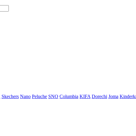
i
Skechers
Nano
Peluche
SNO
Columbia
KIFA
Dorechi
Joma
Kinderkr