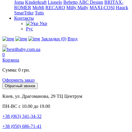
Joma
Kinderkraft
Lionelo
Bebetto
ABC Design
BRITAX-
ROMER
MoMi
RECARO
Milly Mally
MAXI-COSI
Hauck
SmarTrike
Tutis
Контакты
Укр
Рус
Закладки (0)
Вход
0
Корзина
Сумма: 0 грн.
Оформить заказ
Обратный звонок
Киев, ул. Драгоманова, 29 ТЦ Центрум
ПН-ВС с 10.00 до 19.00
+38 (063) 341-34-32
+38 (050) 686-71-41