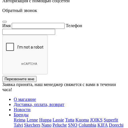
Авторизация с помощью соцсетей
Обратный звонок
Имя
Телефон
Перезвоните мне
Заявка принята, наш менеджер свяжется с вами в течении
часа!
О магазине
Доставка, оплата, возврат
Новости
Бренды
Reima
Lenne
Huppa
Lassie
Tutta
Kuoma
JOIKS
Superfit
Talvi
Skechers
Nano
Peluche
SNO
Columbia
KIFA
Dorechi