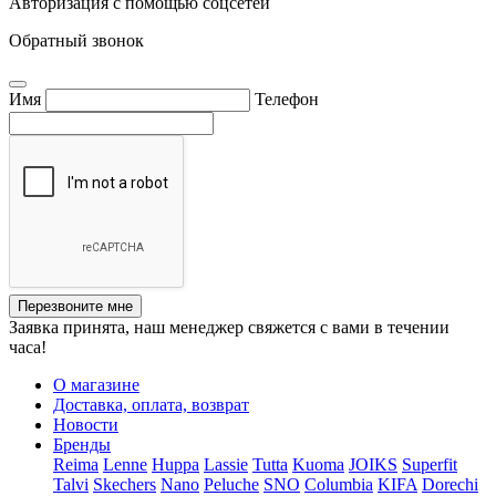
Авторизация с помощью соцсетей
Обратный звонок
Имя
Телефон
Перезвоните мне
Заявка принята, наш менеджер свяжется с вами в течении
часа!
О магазине
Доставка, оплата, возврат
Новости
Бренды
Reima
Lenne
Huppa
Lassie
Tutta
Kuoma
JOIKS
Superfit
Talvi
Skechers
Nano
Peluche
SNO
Columbia
KIFA
Dorechi