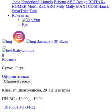
Joma
Kinderkraft
Lionelo
Bebetto
ABC Design
BRITAX-
ROMER
MoMi
RECARO
Milly Mally
MAXI-COSI
Hauck
SmarTrike
Tutis
Контакты
Укр
Рус
Закладки (0)
Вход
0
Корзина
Сумма: 0 грн.
Оформить заказ
Обратный звонок
Киев, ул. Драгоманова, 29 ТЦ Центрум
ПН-ВС с 10.00 до 19.00
+38 (063) 341-34-32