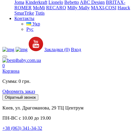
Joma
Kinderkraft
Lionelo
Bebetto
ABC Design
BRITAX-
ROMER
MoMi
RECARO
Milly Mally
MAXI-COSI
Hauck
SmarTrike
Tutis
Контакты
Укр
Рус
Закладки (0)
Вход
0
Корзина
Сумма: 0 грн.
Оформить заказ
Обратный звонок
Киев, ул. Драгоманова, 29 ТЦ Центрум
ПН-ВС с 10.00 до 19.00
+38 (063) 341-34-32