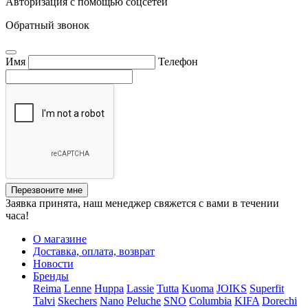
Авторизация с помощью соцсетей
Обратный звонок
Имя
Телефон
Перезвоните мне
Заявка принята, наш менеджер свяжется с вами в течении
часа!
О магазине
Доставка, оплата, возврат
Новости
Бренды
Reima
Lenne
Huppa
Lassie
Tutta
Kuoma
JOIKS
Superfit
Talvi
Skechers
Nano
Peluche
SNO
Columbia
KIFA
Dorechi